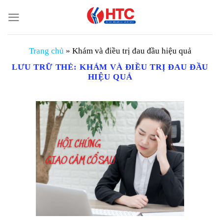
Chuyển
đến
nội
dung
Trang chủ
»
Khám và điều trị đau đầu hiệu quả
LƯU TRỮ THẺ:
KHÁM VÀ ĐIỀU TRỊ ĐAU ĐẦU
HIỆU QUẢ