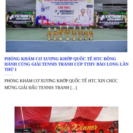
PHÒNG KHÁM CƠ XƯƠNG KHỚP QUỐC TẾ HTC ĐỒNG
HÀNH CÙNG GIẢI TENNIS TRANH CÚP TTHV BẢO LONG LẦN
THỨ I
PHÒNG KHÁM CƠ XƯƠNG KHỚP QUỐC TẾ HTC XIN CHÚC
MỪNG GIẢI ĐẤU TENNIS TRANH [...]