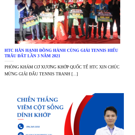
HTC HÂN HẠNH ĐỒNG HÀNH CÙNG GIẢI TENNIS HIẾU
TRÂU ĐẤT LẦN 3 NĂM 2021
PHÒNG KHÁM CƠ XƯƠNG KHỚP QUỐC TẾ HTC XIN CHÚC
MỪNG GIẢI ĐẤU TENNIS TRANH [...]