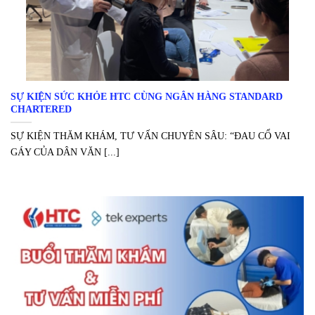
SỰ KIỆN SỨC KHỎE HTC CÙNG NGÂN HÀNG STANDARD
CHARTERED
SỰ KIỆN THĂM KHÁM, TƯ VẤN CHUYÊN SÂU: “ĐAU CỔ VAI
GÁY CỦA DÂN VĂN [...]