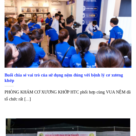
Buổi chia sẻ vai trò của sử dụng nệm đúng với bệnh lý cơ xương
khớp
PHÒNG KHÁM CƠ XƯƠNG KHỚP HTC phối hợp cùng VUA NỆM đã
tổ chức rất [...]