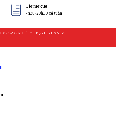
Giờ mở cửa:
7h30-20h30 cả tuần
HỨC CÁC KHỚP
BỆNH NHÂN NÓI
u
́n