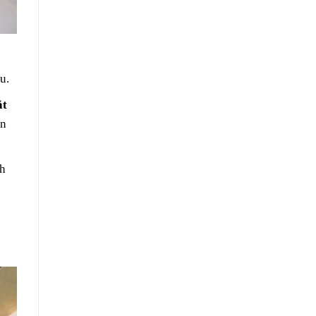
u.
ắt
ần
nh