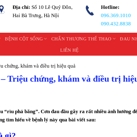
Địa chỉ:
Số 10 Lê Quý Đôn,
Hotline:
Hai Bà Trưng, Hà Nội
096.369.1010
090.432.8838
BỆNH CỘT SỐNG
CHẤN THƯƠNG THỂ THAO
ĐAU N
LIÊN HỆ
chứng, khám và điều trị hiệu quả
Triệu chứng, khám và điều trị hiệ
u “rìu phá băng”. Cơn đau đầu gây ra rất nhiều ảnh hưởng đê
ng tìm hiểu về bệnh lý này qua bài viết sau:
̀ gì?