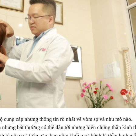
 cung cấp nhưng thông tin rõ nhất về vòm sọ và nhu mô não.
 những bất thường có thể dẫn tới những biến chứng thần kinh t
 lý nội sọ à thân não, bao gồm khối u và bệnh lý thần kinh mấ