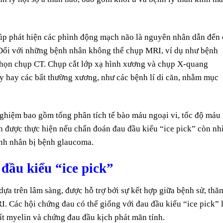
 phát hiện các phình động mạch não là nguyên nhân dẫn đến 
. Đối với những bệnh nhân không thể chụp MRI, ví dụ như bệnh
chọn chụp CT. Chụp cắt lớp xạ hình xương và chụp X-quang
y hay các bất thường xương, như các bệnh lí di căn, nhằm mục
nghiệm bao gồm tổng phân tích tế bào máu ngoại vi, tốc độ máu
n được thực hiện nếu chẩn đoán đau đầu kiểu “ice pick” còn nh
nh nhân bị bệnh glaucoma.
ầu kiểu “ice pick”
dựa trên lâm sàng, được hỗ trợ bởi sự kết hợp giữa bệnh sử, thă
 Các hội chứng đau có thể giống với đau đầu kiểu “ice pick” 
ất myelin và chứng đau đầu kịch phát mãn tính.