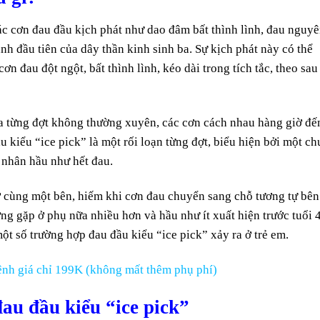
ác cơn đau đầu kịch phát như dao đâm bất thình lình, đau nguy
nh đầu tiên của dây thần kinh sinh ba. Sự kịch phát này có thể
n đau đột ngột, bất thình lình, kéo dài trong tích tắc, theo sau
ra từng đợt không thường xuyên, các cơn cách nhau hàng giờ đế
 kiểu “ice pick” là một rối loạn từng đợt, biểu hiện bởi một ch
 nhân hầu như hết đau.
ở cùng một bên, hiếm khi cơn đau chuyển sang chỗ tương tự bên
ng gặp ở phụ nữa nhiều hơn và hầu như ít xuất hiện trước tuổi 
một số trường hợp đau đầu kiểu “ice pick” xảy ra ở trẻ em.
nh giá chỉ 199K (không mất thêm phụ phí)
u đầu kiểu “ice pick”