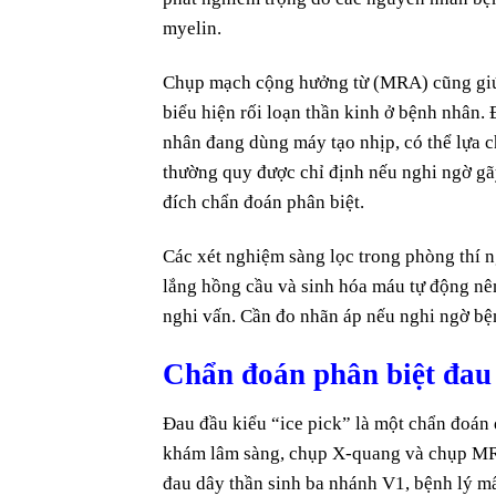
myelin.
Chụp mạch cộng hưởng từ (MRA) cũng giúp
biểu hiện rối loạn thần kinh ở bệnh nhân
nhân đang dùng máy tạo nhịp, có thể lựa 
thường quy được chỉ định nếu nghi ngờ gã
đích chẩn đoán phân biệt.
Các xét nghiệm sàng lọc trong phòng thí 
lắng hồng cầu và sinh hóa máu tự động nê
nghi vấn. Cần đo nhãn áp nếu nghi ngờ bệ
Chẩn đoán phân biệt đau đ
Đau đầu kiểu “ice pick” là một chẩn đoán 
khám lâm sàng, chụp X-quang và chụp MRI.
đau dây thần sinh ba nhánh V1, bệnh lý m