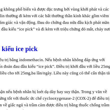
g không phổ biến và được đặc trưng bởi vùng khởi phát và các
elin thường đi kèm với các bất thường thần kinh khác gồm viêm
 cảm giác và vận động. Đau do chứng đau nửa đầu kịch phát mãn
u đầu kiểu “ice pick” và đi kèm với triệu chứng đỏ mắt, chảy nư
 kiểu ice pick
điều trị bằng indomethacin. Nếu bệnh nhân không đáp ứng với
n đoán đau đầu kiểu “ice pick”. Điều trị khởi đầu với liều 25m
liều cho tới 25mg,ba lần/ngày. Liều này cũng có thể cẩn thận t
ận nếu bệnh nhân bị loét dạ dày hay suy thận. Trong y văn về
ứng tốt với thuốc ức chế cyclooxygenase-2 (COX-2) để điều trị
ạn về giấc ngủ và trầm cảm được điều trị bằng thuốc chống trầm