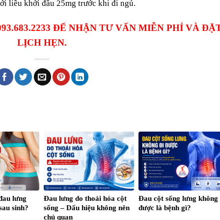
ới liều khởi đầu 25mg trước khi đi ngủ.
 093.683.2233 ĐỂ NHẬN TƯ VẤN MIỄN PHÍ VÀ ĐẶ
LỊCH HẸN.
đau lưng
Đau lưng do thoái hóa cột
Đau cột sống lưng không 
sau sinh?
sống – Dấu hiệu không nên
được là bệnh gì?
chủ quan