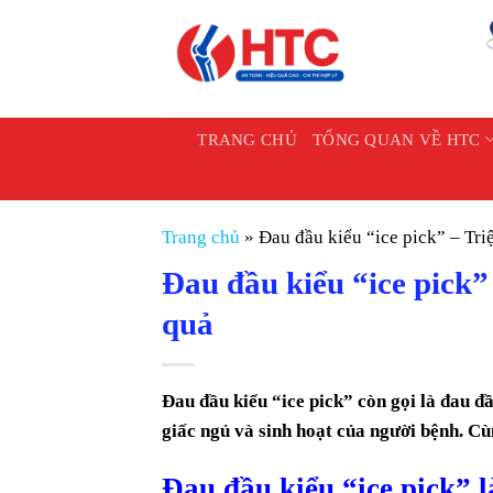
Chuyển
đến
nội
dung
TRANG CHỦ
TỔNG QUAN VỀ HTC
Trang chủ
»
Đau đầu kiểu “ice pick” – Triệu 
Đau đầu kiểu “ice pick” – 
quả
Đau đầu kiểu “ice pick” còn gọi là đau đầ
giấc ngủ và sinh hoạt của người bệnh. Cù
Đau đầu kiểu “ice pick” la