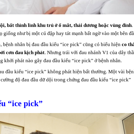
ội, bất thình lình khu trú ở ổ mắt, thái dương hoặc vùng đỉnh
.
ọ giống như bị một cú đập hay tát mạnh bất ngờ vào một bên đầ
, bệnh nhân bị đau đầu kiểu “ice pick” cũng có biểu hiện
co th
ởi cơn đau kịch phát
. Nhưng trái với đau nhánh V1 của dây th
g khởi phát nào gây đau đầu kiểu “ice pick” ở bệnh nhân.
u đầu kiểu “ice pick” không phát hiện bất thường. Một vài bệ
 cường độ đau đầu dữ dội trong chứng đau đầu kiểu “ice pick”
̉u “ice pick”