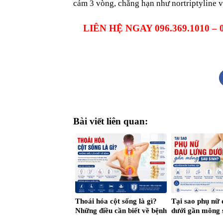
cảm 3 vòng, chẳng hạn như nortriptyline v
LIÊN HỆ NGAY 096.369.1010 –
Bài viết liên quan:
Thoái hóa cột sống là gì?
Tại sao phụ nữ 
Những điều cần biết về bệnh
dưới gần mông 