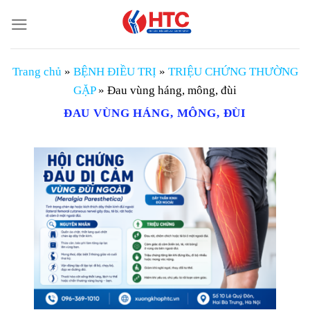
Chuyển
đến
nội
dung
Trang chủ
»
BỆNH ĐIỀU TRỊ
»
TRIỆU CHỨNG THƯỜNG
GẶP
»
Đau vùng háng, mông, đùi
ĐAU VÙNG HÁNG, MÔNG, ĐÙI