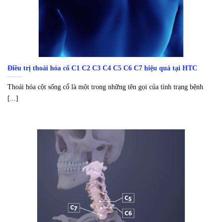
Điều trị thoái hóa cổ C1 C2 C3 C4 C5 C6 C7 hiệu quả tại HTC
Thoái hóa cột sống cổ là một trong những tên gọi của tình trạng bệnh
[...]