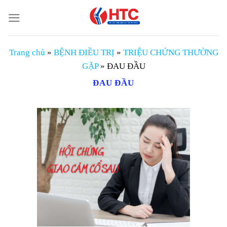
Chuyển
đến
nội
dung
Trang chủ
»
BỆNH ĐIỀU TRỊ
»
TRIỆU CHỨNG THƯỜNG
GẶP
»
ĐAU ĐẦU
ĐAU ĐẦU