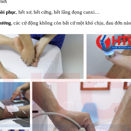
 mới
hồi phục
, hết xơ, hết cứng, hết lắng đọng canxi…
hường
, các cử động không còn bất cứ một khó chịu, đau đớn nà