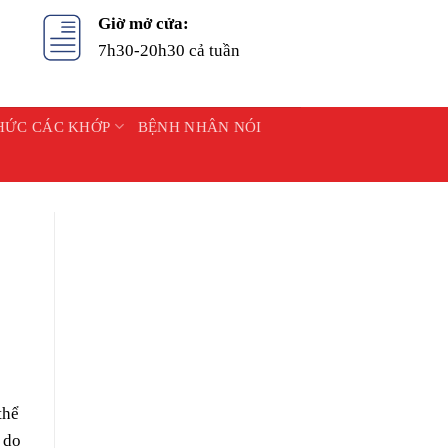
Giờ mở cửa:
7h30-20h30 cả tuần
HỨC CÁC KHỚP
BỆNH NHÂN NÓI
thể
 do