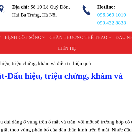
Địa chỉ:
Số 10 Lê Quý Đôn,
Hotline:
Hai Bà Trưng, Hà Nội
096.369.1010
090.432.8838
BỆNH CỘT SỐNG
CHẤN THƯƠNG THỂ THAO
ĐAU N
LIÊN HỆ
̣u, triệu chứng, khám và điều trị hiệu quả
Dấu hiệu, triệu chứng, khám và
đau dai dẳng ở vùng trên ổ mắt và trán, với một số trường hợp có 
 giật theo vùng phân bố của dâu thần kinh trên ổ mắt. Nhức đầu