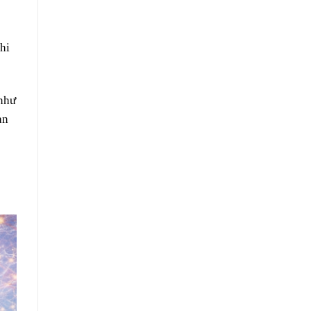
hi
 như
àn