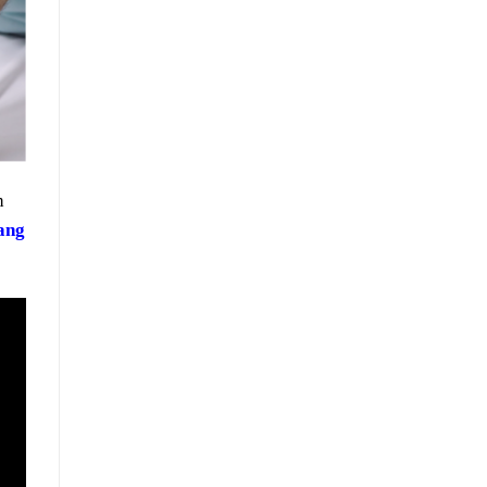
h
ang