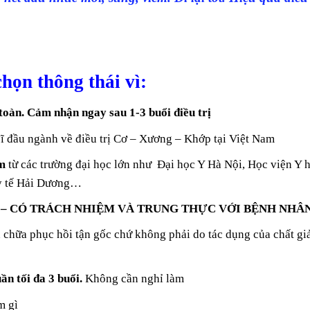
họn thông thái vì:
toàn. Cảm nhận ngay sau 1-3 buổi điều trị
sĩ đầu ngành về điều trị Cơ – Xương – Khớp tại Việt Nam
ệm
từ các trường đại học lớn như Đại học Y Hà Nội, Học viện Y 
 y tế Hải Dương…
Ị – CÓ TRÁCH NHIỆM VÀ TRUNG THỰC VỚI BỆNH NHÂ
 chữa phục hồi tận gốc chứ không phải do tác dụng của chất g
uần tối đa 3 buổi.
Không cần nghỉ làm
m gì