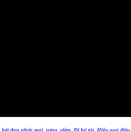
h hết đau nhức mỏi, sưng, viêm. Đi lại tốt. Hiệu quả điều 