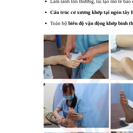
Làm lành tổn thương, tái tạo mô tế bào
Cấu trúc cơ xương khớp tại ngón tây 
Toàn bộ
biên độ vận động khớp bình t