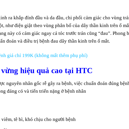
kinh ra khắp đỉnh đầu và da đầu, chi phối cảm giác cho vùng trá
t, như điện giật theo vùng phân bố của dây thần kinh trên ổ mắ
ạng này có cảm giác ngay cả tóc trước trán cũng “đau”. Phong 
hẩn đoán và điều trị bệnh đau dây thần kinh trên ổ mắt.
nh giá chỉ 199K (không mất thêm phụ phí)
ng vừng hiệu quả cao tại HTC
được nguyên nhân gốc rễ gây ra bệnh, việc chuẩn đoán đúng bện
ng đáng có và tiến triển nặng ở bệnh nhân
 viêm, tê bì, khó chịu cho người bệnh