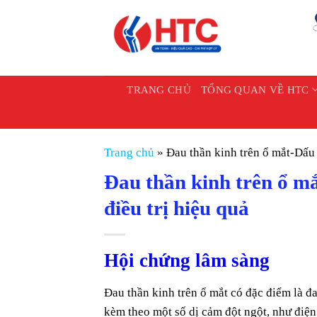
Chuyển
đến
nội
dung
TRANG CHỦ
TỔNG QUAN VỀ HTC
Trang chủ
»
Đau thần kinh trên ổ mắt-Dấu hiê
Đau thần kinh trên ổ mắt-
điều trị hiệu quả
Hội chứng lâm sàng
Đau thần kinh trên ổ mắt có đặc điểm là 
kèm theo một số dị cảm đột ngột, như điện