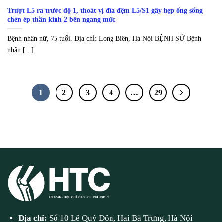
Trượt L5 ra trước độ 1, thoát vị đĩa đệm L5/S1 gây hẹp ống sống
chèn ép thần kinh 2 bên ngang mức
Bệnh nhân nữ, 75 tuổi. Địa chỉ: Long Biên, Hà Nội BỆNH SỬ Bệnh
nhân [...]
1
2
3
4
…
29
Địa chỉ:
Số 10 Lê Quý Đôn, Hai Bà Trưng, Hà Nội