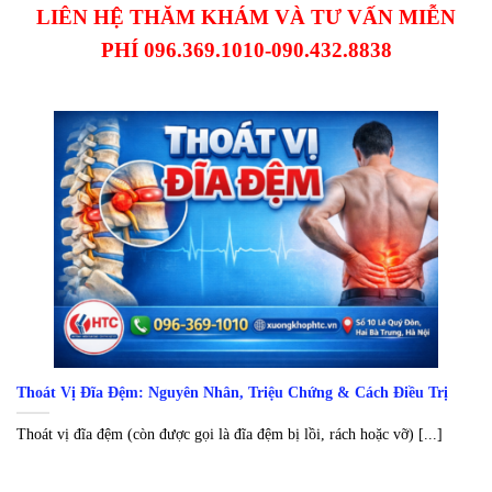
LIÊN HỆ THĂM KHÁM VÀ TƯ VẤN MIỄN
PHÍ 096.369.1010-090.432.8838
Thoát Vị Đĩa Đệm: Nguyên Nhân, Triệu Chứng & Cách Điều Trị
Thoát vị đĩa đệm (còn được gọi là đĩa đệm bị lồi, rách hoặc vỡ) [...]