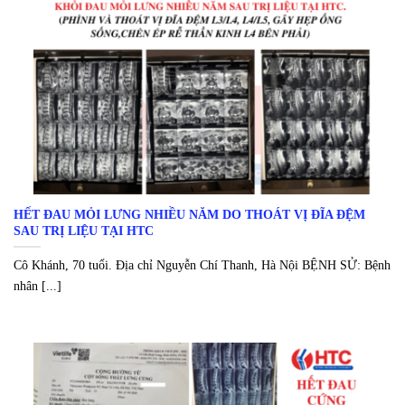
HẾT ĐAU MỎI LƯNG NHIỀU NĂM DO THOÁT VỊ ĐĨA ĐỆM
SAU TRỊ LIỆU TẠI HTC
Cô Khánh, 70 tuổi. Địa chỉ Nguyễn Chí Thanh, Hà Nội BỆNH SỬ: Bệnh
nhân [...]