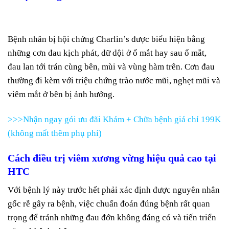
Bệnh nhân bị hội chứng Charlin’s được biểu hiện bằng
những cơn đau kịch phát, dữ dội ở ổ mắt hay sau ổ mắt,
đau lan tới trán cùng bên, mùi và vùng hàm trên. Cơn đau
thường đi kèm với triệu chứng trào nước mũi, nghẹt mũi và
viêm mắt ở bên bị ảnh hưởng.
>>>Nhận ngay gói ưu đãi Khám + Chữa bệnh giá chỉ 199K
(không mất thêm phụ phí)
Cách điều trị viêm xương vừng hiệu quả cao tại
HTC
Với bệnh lý này trước hết phải xác định được nguyên nhân
gốc rễ gây ra bệnh, việc chuẩn đoán đúng bệnh rất quan
trọng để tránh những đau đớn không đáng có và tiến triển