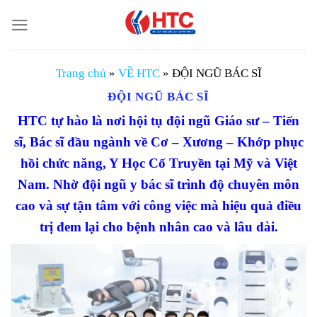
Chuyển
đến
nội
dung
Trang chủ
»
VỀ HTC
»
ĐỘI NGŨ BÁC SĨ
ĐỘI NGŨ BÁC SĨ
HTC tự hào là nơi hội tụ đội ngũ Giáo sư – Tiến
sĩ, Bác sĩ đầu ngành về Cơ – Xương – Khớp phục
hồi chức năng, Y Học Cổ Truyền tại Mỹ và Việt
Nam. Nhờ đội ngũ y bác sĩ trình độ chuyên môn
cao và sự tận tâm với công việc mà hiệu quả điều
trị đem lại cho bệnh nhân cao và lâu dài.