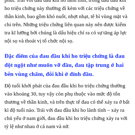
phút. Trái với đau đầu khi ho lành tính, trong đau đầu khi
ho triệu chứng này thường đi kèm với các triệu chứng về
thần kinh, bao gồm khó nuốt, nhợt nhạt, tê bì vùng mặt và
chi trên. Những triệu chứng liên quan này nên được kiểm
tra kĩ lưỡng bởi chúng là dấu hiệu chỉ ra có sự tăng áp lực
nội sọ và thoát vị tổ chức nội sọ.
Đặc điểm của đau đầu khi ho triệu chứng là đau
đột ngột như muốn vỡ đầu, đau tập trung ở hai
bên vùng chẩm, đôi khi ở đỉnh đầu.
Độ tuổi khởi phát của đau đầu khi ho triệu chứng thường
vào khoảng 30, tuy vậy còn phụ thuộc vào mức độ tổn
thương về thần kinh, và trên thực tế đau có thể xảy ra ở bất
kì độ tuổi nào. Trái với đau đầu khi ho lành tính – xảy ra
chủ yếu ở nam giới, đau đầu khi ho triệu chứng xảy ra với
tỷ lệ như nhau ở cả nam và nữ.