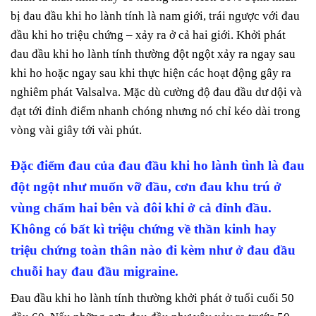
bị đau đầu khi ho lành tính là nam giới, trái ngược với đau
đầu khi ho triệu chứng – xảy ra ở cả hai giới. Khởi phát
đau đầu khi ho lành tính thường đột ngột xảy ra ngay sau
khi ho hoặc ngay sau khi thực hiện các hoạt động gây ra
nghiêm phát Valsalva. Mặc dù cường độ đau đầu dư dội và
đạt tới đỉnh điểm nhanh chóng nhưng nó chỉ kéo dài trong
vòng vài giây tới vài phút.
Đặc điểm đau của đau đầu khi ho lành tình là đau
đột ngột như muốn vỡ đầu, cơn đau khu trú ở
vùng chẩm hai bên và đôi khi ở cả đỉnh đầu.
Không có bất kì triệu chứng về thần kinh hay
triệu chứng toàn thân nào đi kèm như ở đau đầu
chuỗi hay đau đầu migraine.
Đau đầu khi ho lành tính thường khởi phát ở tuổi cuối 50