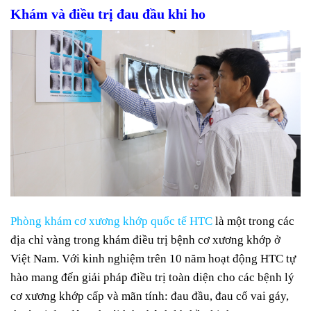
Khám và điều trị đau đầu khi ho
Phòng khám cơ xương khớp quốc tế HTC
là một trong các
địa chỉ vàng trong khám điều trị bệnh cơ xương khớp ở
Việt Nam. Với kinh nghiệm trên 10 năm hoạt động HTC tự
hào mang đến giải pháp điều trị toàn diện cho các bệnh lý
cơ xương khớp cấp và mãn tính: đau đầu, đau cổ vai gáy,