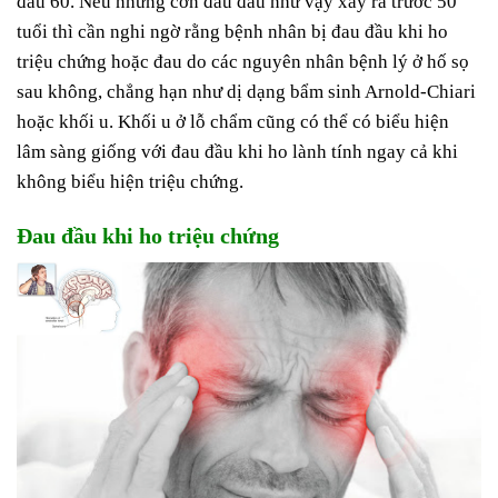
đầu 60. Nếu những cơn đau đầu như vậy xảy ra trước 50
tuổi thì cần nghi ngờ rằng bệnh nhân bị đau đầu khi ho
triệu chứng hoặc đau do các nguyên nhân bệnh lý ở hố sọ
sau không, chẳng hạn như dị dạng bẩm sinh Arnold-Chiari
hoặc khối u. Khối u ở lỗ chẩm cũng có thể có biểu hiện
lâm sàng giống với đau đầu khi ho lành tính ngay cả khi
không biểu hiện triệu chứng.
Đau đầu khi ho triệu chứng