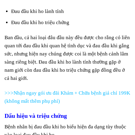
Đau đầu khi ho lành tính
Đau đầu khi ho triệu chứng
Ban đầu, cả hai loại đâu đầu này đều được cho rằng có liên
quan tới đau đầu khi quan hệ tình dục và đau đầu khi gắng
sức, nhưng hiện nay chúng được coi là một bệnh cảnh lâm
sàng riêng biệt. Đau đầu khi ho lành tính thường gặp ở
nam giới còn đau đầu khi ho triệu chứng gặp đồng đều ở
cả hai giới.
>>>Nhận ngay gói ưu đãi Khám + Chữa bệnh giá chỉ 199K
(không mất thêm phụ phí)
Dấu hiệu và triệu chứng
Bệnh nhân bị đau đầu khi ho biểu hiện đa dạng tùy thuộc
vào loại đau đầu khi ho.