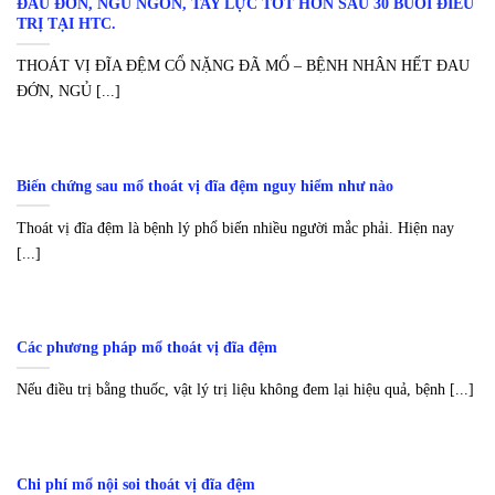
ĐAU ĐỚN, NGỦ NGON, TAY LỰC TỐT HƠN SAU 30 BUỔI ĐIỀU
TRỊ TẠI HTC.
THOÁT VỊ ĐĨA ĐỆM CỔ NẶNG ĐÃ MỔ – BỆNH NHÂN HẾT ĐAU
ĐỚN, NGỦ [...]
Biến chứng sau mổ thoát vị đĩa đệm nguy hiểm như nào
Thoát vị đĩa đệm là bệnh lý phổ biến nhiều người mắc phải. Hiện nay
[...]
Các phương pháp mổ thoát vị đĩa đệm
Nếu điều trị bằng thuốc, vật lý trị liệu không đem lại hiệu quả, bệnh [...]
Chi phí mổ nội soi thoát vị đĩa đệm