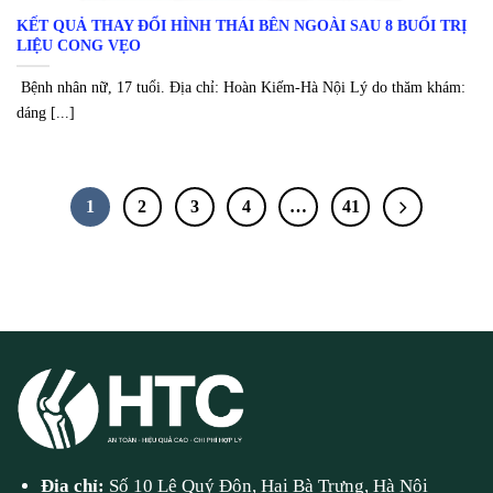
KẾT QUẢ THAY ĐỔI HÌNH THÁI BÊN NGOÀI SAU 8 BUỔI TRỊ
LIỆU CONG VẸO
Bệnh nhân nữ, 17 tuổi. Địa chỉ: Hoàn Kiếm-Hà Nội Lý do thăm khám:
dáng [...]
1
2
3
4
…
41
Địa chỉ:
Số 10 Lê Quý Đôn, Hai Bà Trưng, Hà Nội