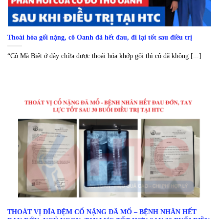
Thoái hóa gối nặng, cô Oanh đã hết đau, đi lại tốt sau điều trị
“Cô Mà Biết ở đây chữa được thoái hóa khớp gối thì cô đã không [...]
THOÁT VỊ ĐĨA ĐỆM CỔ NẶNG ĐÃ MỔ – BỆNH NHÂN HẾT