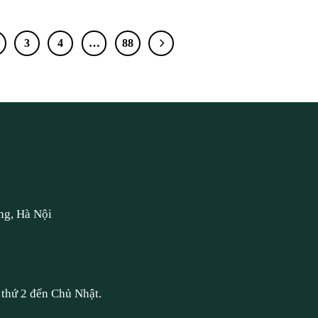
3
4
…
88
ng, Hà Nội
thứ 2 đến Chủ Nhật.