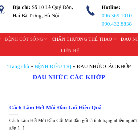
Địa chỉ:
Số 10 Lê Quý Đôn,
Hotline:
Hai Bà Trưng, Hà Nội
096.369.1010
090.432.8838
BỆNH CỘT SỐNG
CHẤN THƯƠNG THỂ THAO
ĐAU N
LIÊN HỆ
Trang chủ
»
BỆNH ĐIỀU TRỊ
»
ĐAU NHỨC CÁC KHỚP
ĐAU NHỨC CÁC KHỚP
Cách Làm Hết Mỏi Đầu Gối Hiệu Quả
Cách Làm Hết Mỏi Đầu Gối Mỏi đầu gối là tình trạng nhiều người
gặp [...]