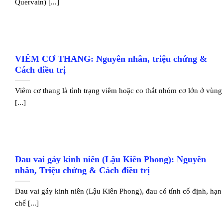
Quervain) [...]
VIÊM CƠ THANG: Nguyên nhân, triệu chứng &
Cách điều trị
Viêm cơ thang là tình trạng viêm hoặc co thắt nhóm cơ lớn ở vùng
[...]
Đau vai gáy kinh niên (Lậu Kiên Phong): Nguyên
nhân, Triệu chứng & Cách điều trị
Đau vai gáy kinh niên (Lậu Kiên Phong), đau có tính cố định, hạn
chế [...]