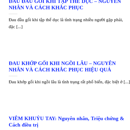
ĐAU ĐẦU GỐI KHI TẬP THỂ DỤC – NGUYÊN
NHÂN VÀ CÁCH KHẮC PHỤC
Đau đầu gối khi tập thể dục là tình trạng nhiều người gặp phải,
đặc [...]
ĐAU KHỚP GỐI KHI NGỒI LÂU – NGUYÊN
NHÂN VÀ CÁCH KHẮC PHỤC HIỆU QUẢ
Đau khớp gối khi ngồi lâu là tình trạng rất phổ biến, đặc biệt ở [...
VIÊM KHUỶU TAY: Nguyên nhân, Triệu chứng &
Cách điều trị