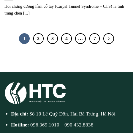
Hội chứng đường hầm cổ tay (Carpal Tunnel Syndrome – CTS) là tình
trạng chèn [...]
1
2
3
4
…
7
Địa chỉ:
Số 10 Lê Quý Đôn, Hai Bà Trưng, Hà Nội
Hotline:
096.369.1010
–
090.432.8838