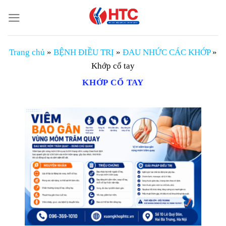
Chuyển
đến
nội
dung
Trang chủ
»
BỆNH ĐIỀU TRỊ
»
ĐAU NHỨC CÁC KHỚP
»
Khớp cổ tay
KHỚP CỔ TAY