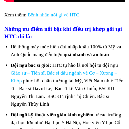
Xem thêm:
Bệnh nhân nói gì về HTC
Những ưu điểm nổi bật khi điều trị khớp gối tại
HTC đó là:
Hệ thống máy móc hiện đại nhập khẩu 100% từ Mỹ và
Anh Quốc mang đến hiệu
quả nhanh và an toàn
Đội ngũ bác sĩ giỏi:
HTC tự hào là nơi hội tụ đội ngũ
Giáo sư – Tiến sĩ, Bác sĩ đầu ngành về Cơ – Xương –
Khớp
phục hồi chấn thương tại Mỹ, Việt Nam như: Tiến
sĩ – Bác sĩ David Le, Bác sĩ Lê Văn Chiến, BSCKII –
Nguyễn Thị Lan, BSCKI Trịnh Thị Chiên, Bác sĩ
Nguyễn Thùy Linh
Đội ngũ kỹ thuật viên giàu kinh nghiệm
từ các trường
đại học lớn như Đại học Y Hà Nội, Học viện Y học Cổ