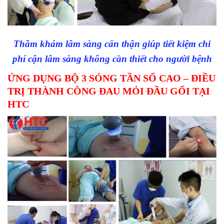
Thăm khám lâm sàng cẩn thận giúp tiết kiệm chi
phí cận lâm sàng không cần thiết cho người bệnh
ỨNG DỤNG BỘ 3 SÓNG TẦN SỐ CAO – ĐIỀU
TRỊ THÀNH CÔNG ĐAU MỎI ĐẦU GỐI TẠI
HTC