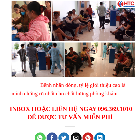
Bệnh nhân đông, tỷ lệ giới thiệu cao là
minh chứng rõ nhất cho chất lượng phòng khám.
INBOX HOẶC LIÊN HỆ NGAY 096.369.1010
ĐỂ ĐƯỢC TƯ VẤN MIỄN PHÍ