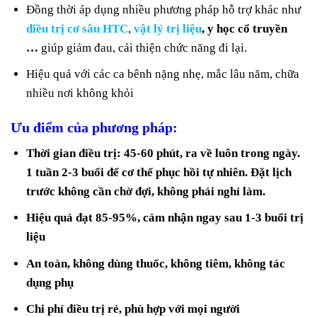
Đồng thời áp dụng nhiều phương pháp hỗ trợ khác như
điều trị cơ sâu HTC
,
vật lý trị liệu
, y học cổ truyền
…
giúp giảm đau, cải thiện chức năng đi lại.
Hiệu quả với các ca bênh nặng nhẹ, mắc lâu năm, chữa
nhiều nơi không khỏi
Ưu điểm của phương pháp:
Thời gian điều trị: 45-60 phút, ra về luôn trong ngày.
1 tuần 2-3 buổi để cơ thể phục hồi tự nhiên. Đặt lịch
trước không cần chờ đợi, không phải nghỉ làm.
Hiệu quả đạt 85-95%, cảm nhận ngay sau 1-3 buổi trị
liệu
An toàn, không dùng thuốc, không tiêm, không tác
dụng phụ
Chi phí điều trị rẻ, phù hợp với mọi người