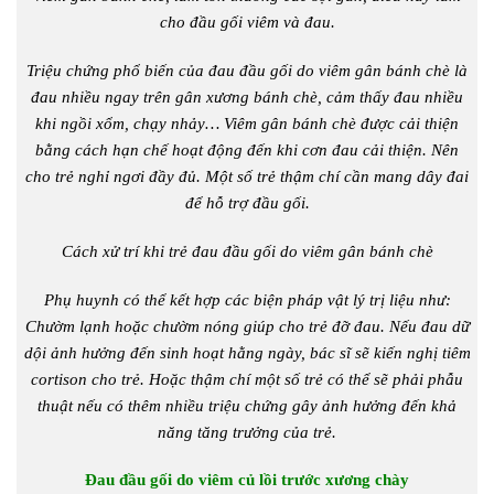
cho đầu gối viêm và đau.
Triệu chứng phổ biến của đau đầu gối do viêm gân bánh chè là
đau nhiều ngay trên gân xương bánh chè, cảm thấy đau nhiều
khi ngồi xổm, chạy nhảy… Viêm gân bánh chè được cải thiện
bằng cách hạn chế hoạt động đến khi cơn đau cải thiện. Nên
cho trẻ nghỉ ngơi đầy đủ. Một số trẻ thậm chí cần mang dây đai
để hỗ trợ đầu gối.
Cách xử trí khi trẻ đau đầu gối do viêm gân bánh chè
Phụ huynh có thể kết hợp các biện pháp vật lý trị liệu như:
Chườm lạnh hoặc chườm nóng giúp cho trẻ đỡ đau. Nếu đau dữ
dội ảnh hưởng đến sinh hoạt hằng ngày, bác sĩ sẽ kiến nghị tiêm
cortison cho trẻ. Hoặc thậm chí một số trẻ có thể sẽ phải phẫu
thuật nếu có thêm nhiều triệu chứng gây ảnh hưởng đến khả
năng tăng trưởng của trẻ.
Đau đầu gối do viêm củ lồi trước xương chày