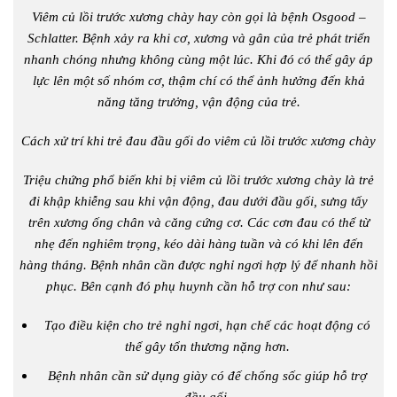
Viêm củ lồi trước xương chày hay còn gọi là bệnh Osgood –
Schlatter. Bệnh xảy ra khi cơ, xương và gân của trẻ phát triển
nhanh chóng nhưng không cùng một lúc. Khi đó có thể gây áp
lực lên một số nhóm cơ, thậm chí có thể ảnh hưởng đến khả
năng tăng trưởng, vận động của trẻ.
Cách xử trí khi trẻ đau đầu gối do viêm củ lồi trước xương chày
Triệu chứng phổ biến khi bị viêm củ lồi trước xương chày là trẻ
đi khập khiễng sau khi vận động, đau dưới đầu gối, sưng tấy
trên xương ống chân và căng cứng cơ. Các cơn đau có thể từ
nhẹ đến nghiêm trọng, kéo dài hàng tuần và có khi lên đến
hàng tháng. Bệnh nhân cần được nghỉ ngơi hợp lý để nhanh hồi
phục. Bên cạnh đó phụ huynh cần hỗ trợ con như sau:
Tạo điều kiện cho trẻ nghỉ ngơi, hạn chế các hoạt động có
thể gây tổn thương nặng hơn.
Bệnh nhân cần sử dụng giày có đế chống sốc giúp hỗ trợ
đầu gối.