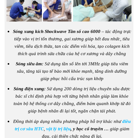
Sóng xung kích Shockwave Tần số cao 6000
– tác động trực
tiếp vào vị trí tổn thương, gai xương giúp hết đau nhức, tiêu
viêm, tiêu dịch thừa, tan các điểm vôi hóa, tạo colagen kích
thích quá trình sửa chữa của hệ cơ xương và dây chằng
Sóng siêu âm:
Sử dụng tần số lên tới 3MHz giúp tiêu viêm
sâu, tăng tái tạo tế bào mới khỏe mạnh, tăng dinh dưỡng
giúp phục hồi cấu trúc sụn khớp
Sóng điện xung:
Sử dụng 200 dòng trị liệu chuyên sâu được
bác sĩ chỉ định phù hợp với từng bệnh nhân giúp làm khỏe
toàn bộ hệ thống cơ dây chằng, điểm bám quanh khớp từ đó
giúp bệnh nhân đi lại tốt, ngăn chặn tái phát.
Đồng thời áp dụng nhiều phương pháp hỗ trợ khác như
điều
trị cơ sâu HTC
,
vật lý trị liệu
, y học cổ truyền …
giúp giảm
đau, cải thiện chức năng đi lại.