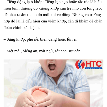
– Tiếng động lạ ở khớp: Tiếng lụp cụp hoặc rắc rắc là biểu
hiện bình thường do xương khớp của trẻ nhỏ còn lỏng lẻo,
dễ phát ra âm thanh đó mỗi khi cử động. Nhưng có trường
hợp đó lại là dấu hiệu của viêm khớp, cần đi khám để chẩn
đoán chính xác bệnh.
– Sưng khớp, phù nề, biến dạng hoặc lồi ra.
– Mệt mỏi, biếng ăn, mất ngủ, sốt cao, sụt cân.