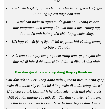
Trước khi hoạt động thể chất nên chườm nóng lên khớp gối
15 phút giúp cải thiện cơn đau.
Có thể cân nhắc sử dụng thuốc giảm đau không kê đơn
như ibuprofen theo hướng dẫn của bác sĩ nếu trường hợp
đau nhiều ảnh hưởng đến chất lượng cuộc sống.
Kết hợp với vật lý trị liệu để hỗ trợ phục hồi và tăng cường
cơ bắp ở đầu gối.
Nếu cơn đau ngày càng nghiêm trọng hơn, phụ huynh cần
đưa trẻ đi bác sĩ để được chẩn đoán và điều trị sớm nhất.
Đau đầu gối do viêm khớp dạng thấp vị thành niên
Đau đầu gối do viêm khớp dạng thấp vị thành niên là bệnh lý tự
miễn dịch được xảy ra khi hệ thống miễn dịch tấn công các mô
khỏe của cơ thể, kích thích hệ thống miễn dịch giải phóng các
chất gây tổn thương các mô, dẫn đến đau và viêm. Tình trạng
này thường xảy ra với trẻ em từ 6 – 16 tuổi. Ngoài đau đầu gối
là dấu hiệu dễ nhận biết thì triệu chứng bao gồm nóng khớp gối