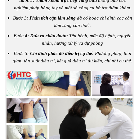
Bước 2:
Thăm khám trực tiếp vùng đau
thông qua các
nghiệm pháp bằng tay và một số công cụ hỡ trợ thăm khám.
Bước 3:
Phân tích cận lâm sàng
đã có hoặc chỉ định các cận
lâm sàng cần thiết.
Bước 4:
Đưa ra chẩn đoán
: Tên bệnh, mức độ bệnh, nguyên
nhân, hướng xử lý và dự phòng
Bước 5:
Chỉ định phác đồ điều trị cụ thể
: Phương pháp, thời
gian, tần suất điều trị, kết quả điều trị dự kiến, chi phí cụ thể.