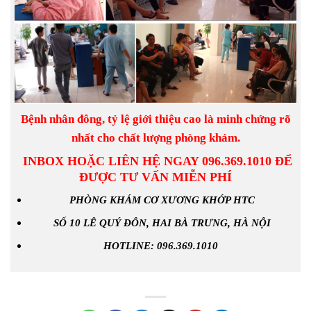
Bệnh nhân đông, tỷ lệ giới thiệu cao là minh chứng rõ
nhất cho chất lượng phòng khám.
INBOX HOẶC LIÊN HỆ NGAY 096.369.1010 ĐỂ
ĐƯỢC TƯ VẤN MIỄN PHÍ
PHÒNG KHÁM CƠ XƯƠNG KHỚP HTC
SỐ 10 LÊ QUÝ ĐÔN, HAI BÀ TRƯNG, HÀ NỘI
HOTLINE: 096.369.1010