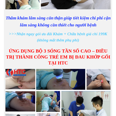
Thăm khám lâm sàng cẩn thận giúp tiết kiệm chi phí cận
lâm sàng không cần thiết cho người bệnh
>>>Nhận ngay gói ưu đãi Khám + Chữa bệnh giá chỉ 199K
(không mất thêm phụ phí)
ỨNG DỤNG BỘ 3 SÓNG TẦN SỐ CAO – ĐIỀU
TRỊ THÀNH CÔNG TRẺ EM BỊ ĐAU KHỚP GỐI
TẠI HTC