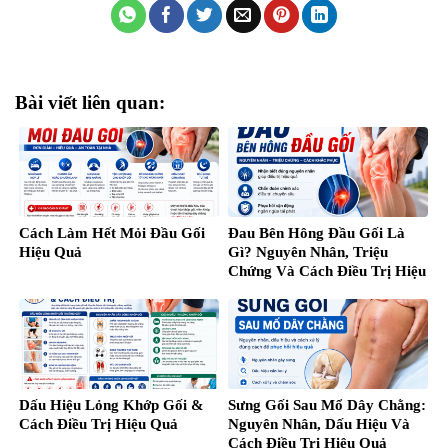
Bài viết liên quan:
Cách Làm Hết Mỏi Đầu Gối
Đau Bên Hông Đầu Gối Là
Hiệu Quả
Gì? Nguyên Nhân, Triệu
Chứng Và Cách Điều Trị Hiệu
Quả
Dấu Hiệu Lỏng Khớp Gối &
Sưng Gối Sau Mổ Dây Chằng:
Cách Điều Trị Hiệu Quả
Nguyên Nhân, Dấu Hiệu Và
Cách Điều Trị Hiệu Quả