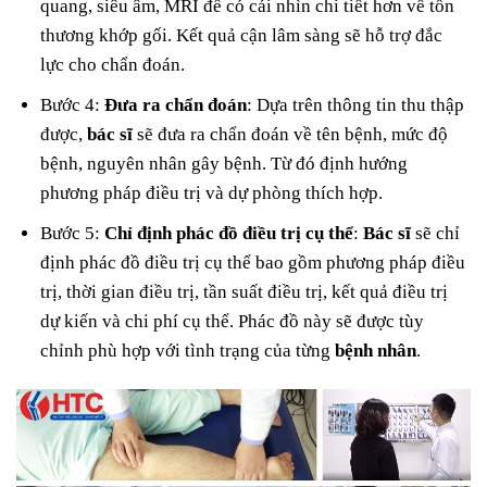
quang, siêu âm, MRI để có cái nhìn chi tiết hơn về tổn
thương khớp gối. Kết quả cận lâm sàng sẽ hỗ trợ đắc
lực cho chẩn đoán.
Bước 4:
Đưa ra chẩn đoán
: Dựa trên thông tin thu thập
được,
bác sĩ
sẽ đưa ra chẩn đoán về tên bệnh, mức độ
bệnh, nguyên nhân gây bệnh. Từ đó định hướng
phương pháp điều trị và dự phòng thích hợp.
Bước 5:
Chỉ định phác đồ điều trị cụ thể
:
Bác sĩ
sẽ chỉ
định phác đồ điều trị cụ thể bao gồm phương pháp điều
trị, thời gian điều trị, tần suất điều trị, kết quả điều trị
dự kiến và chi phí cụ thể. Phác đồ này sẽ được tùy
chỉnh phù hợp với tình trạng của từng
bệnh nhân
.