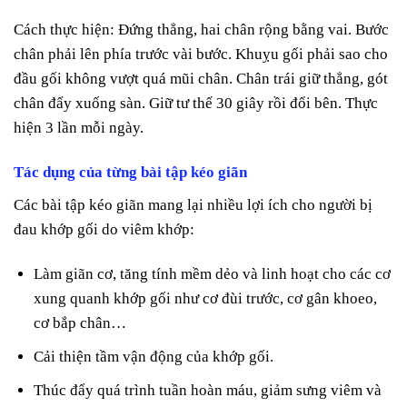
Cách thực hiện: Đứng thẳng, hai chân rộng bằng vai. Bước
chân phải lên phía trước vài bước. Khuỵu gối phải sao cho
đầu gối không vượt quá mũi chân. Chân trái giữ thẳng, gót
chân đẩy xuống sàn. Giữ tư thế 30 giây rồi đổi bên. Thực
hiện 3 lần mỗi ngày.
Tác dụng của từng bài tập kéo giãn
Các bài tập kéo giãn mang lại nhiều lợi ích cho người bị
đau khớp gối do viêm khớp:
Làm giãn cơ, tăng tính mềm dẻo và linh hoạt cho các cơ
xung quanh khớp gối như cơ đùi trước, cơ gân khoeo,
cơ bắp chân…
Cải thiện tầm vận động của khớp gối.
Thúc đẩy quá trình tuần hoàn máu, giảm sưng viêm và