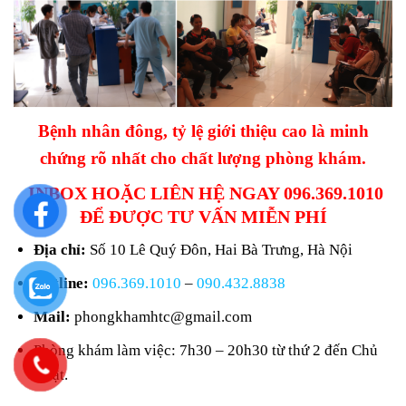
Bệnh nhân đông, tỷ lệ giới thiệu cao là minh
chứng rõ nhất cho chất lượng phòng khám.
INBOX HOẶC LIÊN HỆ NGAY 096.369.1010
ĐỂ ĐƯỢC TƯ VẤN MIỄN PHÍ
Địa chỉ:
Số 10 Lê Quý Đôn, Hai Bà Trưng, Hà Nội
Hotline:
096.369.1010
–
090.432.8838
Mail:
phongkhamhtc@gmail.com
Phòng khám làm việc: 7h30 – 20h30 từ thứ 2 đến Chủ
Nhật.