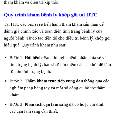
thăm khám và điều trị kịp thời
Quy trình khám bệnh lý khớp gối tại HTC
Tại HTC các bác sĩ sẽ tiến hành thăm khám cẩn thận để
đánh giá chính xác và toàn diện tình trạng bệnh lý của
người bệnh. Từ đó tạo tiền để cho điều trị bệnh lý khớp gối
hiệu quả. Quy trình khám như sau:
Bước 1:
Hỏi bệnh
: Sau khi nghe bệnh nhân chia sẻ về
tình trạng bệnh lý, bác sĩ sẽ hỏi thêm các câu hỏi để làm
rõ hơn tình trạng bệnh.
Bước 2:
Thăm khám trực tiếp vùng đau
thông qua các
nghiệm pháp bằng tay và một số công cụ hỡ trợ thăm
khám.
Bước 3:
Phân tích cận lâm sàng
đã có hoặc chỉ định
các cận lâm sàng cần thiết.