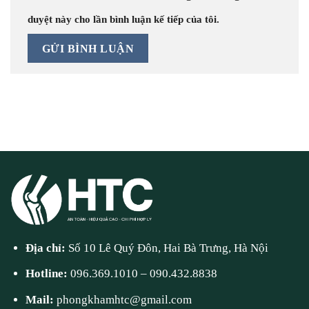
duyệt này cho lần bình luận kế tiếp của tôi.
Địa chỉ:
Số 10 Lê Quý Đôn, Hai Bà Trưng, Hà Nội
Hotline:
096.369.1010
–
090.432.8838
Mail:
phongkhamhtc@gmail.com