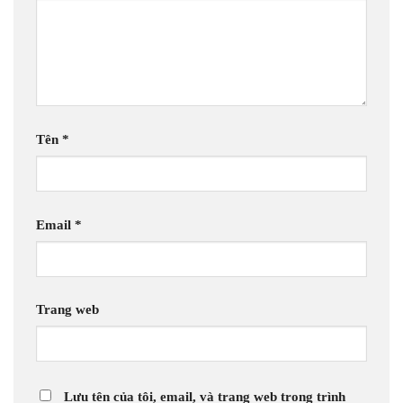
Tên
*
Email
*
Trang web
Lưu tên của tôi, email, và trang web trong trình