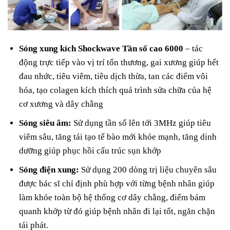
Sóng xung kích Shockwave Tần số cao 6000
– tác
động trực tiếp vào vị trí tổn thương, gai xương giúp hết
đau nhức, tiêu viêm, tiêu dịch thừa, tan các điểm vôi
hóa, tạo colagen kích thích quá trình sửa chữa của hệ
cơ xương và dây chằng
Sóng siêu âm:
Sử dụng tần số lên tới 3MHz giúp tiêu
viêm sâu, tăng tái tạo tế bào mới khỏe mạnh, tăng dinh
dưỡng giúp phục hồi cấu trúc sụn khớp
Sóng điện xung:
Sử dụng 200 dòng trị liệu chuyên sâu
được bác sĩ chỉ định phù hợp với từng bệnh nhân giúp
làm khỏe toàn bộ hệ thống cơ dây chằng, điểm bám
quanh khớp từ đó giúp bệnh nhân đi lại tốt, ngăn chặn
tái phát.