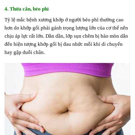
4. Thừa cân, béo phì
Tỷ lệ mắc bệnh xương khớp ở người béo phì thường cao
hơn do khớp gối phải gánh trọng lượng lớn của cơ thể nên
chịu áp lực rất lớn. Dần dần, lớp sụn chêm bị bào mòn dẫn
đến hiện tượng khớp gối bị đau nhức mỗi khi di chuyển
hay gập duỗi chân.