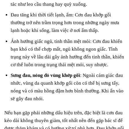
tác như leo cầu thang hay quỳ xuống.
Đau tăng khi thời tiết lạnh, ẩm: Cơn đau khớp gối
thường trở nên trầm trọng hơn trong những ngày mưa
lạnh hoặc khi sống, làm việc ở nơi ẩm thấp.
Ảnh hưởng giấc ngủ, tinh thần mệt mỏi: Cơn đau khiến
bạn khó có thể chợp mắt, ngủ không ngon giấc. Tình
trạng này về lâu dài gây ảnh hưởng đến tinh thần, khiến
cơ thể luôn trong trạng thái mệt mỏi, suy nhược.
Sưng đau, nóng đỏ vùng khớp gối
: Ngoài cảm giác đau
nhức, vùng da quanh khớp gối còn có thể bị sưng tấy,
nóng và có màu hồng đậm hơn bình thường. Khi ấn vào
sẽ gây đau nhói.
Nếu bạn gặp phải những dấu hiệu trên, đặc biệt là cơn đau
kéo dài không thuyên giảm, tốt nhất nên đến gặp bác sĩ để
được thăm khám và có hướng xử trí phù hợp. Đau khớp gối