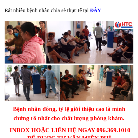
Rất nhiều bệnh nhân chia sẻ thực tế tại
ĐÂY
Bệnh nhân đông, tỷ lệ giới thiệu cao là minh
chứng rõ nhất cho chất lượng phòng khám.
INBOX HOẶC LIÊN HỆ NGAY 096.369.1010