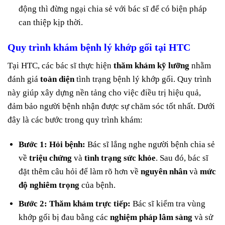
động thì đừng ngại chia sẻ với bác sĩ để có biện pháp
can thiệp kịp thời.
Quy trình khám bệnh lý khớp gối tại HTC
Tại HTC, các bác sĩ thực hiện
thăm khám kỹ lưỡng
nhằm
đánh giá
toàn diện
tình trạng bệnh lý khớp gối. Quy trình
này giúp xây dựng nền tảng cho việc điều trị hiệu quả,
đảm bảo người bệnh nhận được sự chăm sóc tốt nhất. Dưới
đây là các bước trong quy trình khám:
Bước 1: Hỏi bệnh:
Bác sĩ lắng nghe người bệnh chia sẻ
về
triệu chứng
và
tình trạng sức khỏe
. Sau đó, bác sĩ
đặt thêm câu hỏi để làm rõ hơn về
nguyên nhân
và
mức
độ nghiêm trọng
của bệnh.
Bước 2: Thăm khám trực tiếp:
Bác sĩ kiểm tra vùng
khớp gối bị đau bằng các
nghiệm pháp lâm sàng
và sử