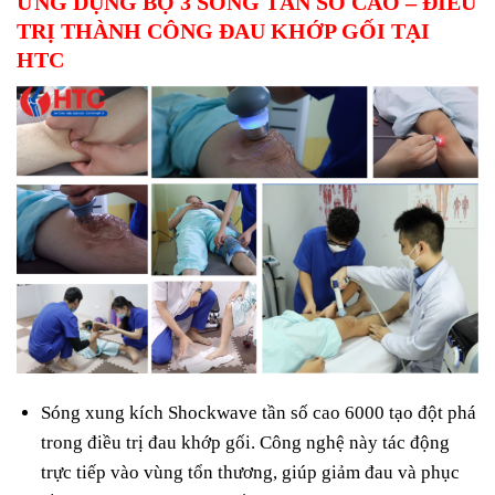
ỨNG DỤNG BỘ 3 SÓNG TẦN SỐ CAO – ĐIỀU
TRỊ THÀNH CÔNG ĐAU KHỚP GỐI TẠI
HTC
Sóng xung kích Shockwave tần số cao 6000 tạo đột phá
trong điều trị đau khớp gối. Công nghệ này tác động
trực tiếp vào vùng tổn thương, giúp giảm đau và phục