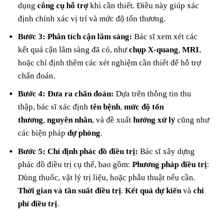
dụng
công cụ hỗ trợ
khi cần thiết. Điều này giúp xác
định chính xác vị trí và mức độ tổn thương.
Bước 3: Phân tích cận lâm sàng:
Bác sĩ xem xét các
kết quả cận lâm sàng đã có, như
chụp X-quang
,
MRI
,
hoặc chỉ định thêm các xét nghiệm cần thiết để hỗ trợ
chẩn đoán.
Bước 4: Đưa ra chẩn đoán:
Dựa trên thông tin thu
thập, bác sĩ xác định
tên bệnh
,
mức độ tổn
thương
,
nguyên nhân
, và đề xuất
hướng xử lý
cũng như
các biện pháp
dự phòng
.
Bước 5: Chỉ định phác đồ điều trị:
Bác sĩ xây dựng
phác đồ điều trị cụ thể, bao gồm:
Phương pháp điều trị
:
Dùng thuốc, vật lý trị liệu, hoặc phẫu thuật nếu cần.
Thời gian và tần suất điều trị
.
Kết quả dự kiến
và
chi
phí điều trị
.