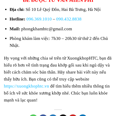
ĐỂ ĐƯỢC TƯ VẤN MIỄN PHÍ
Địa chỉ:
Số 10 Lê Quý Đôn, Hai Bà Trưng, Hà Nội
Hotline:
096.369.1010
–
090.432.8838
Mail:
phongkhamhtc@gmail.com
Phòng khám làm việc: 7h30 – 20h30 từ thứ 2 đến Chủ
Nhật.
Hy vọng với những chia sẻ trên từ XuongkhopHTC, bạn đã
hiểu rõ hơn về tình trạng đau khớp gối sau khi ngủ dậy và
biết cách chăm sóc bản thân. Hãy share bài viết này nếu
thấy hữu ích. Bạn cũng có thể truy cập website
https://xuongkhophtc.vn
để tìm hiểu thêm nhiều thông tin
bổ ích về sức khỏe xương khớp nhé. Chúc bạn luôn khỏe
mạnh và lạc quan!