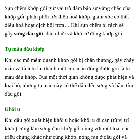
Sụn chêm khớp gối giữ vai trò đảm bảo sự vững chắc của
khớp gối, phân phối lực điều hoà khớp, giảm xóc cơ thể,
điều hoà hoạt dịch bôi trơn… Khi sụn chêm bị rách sẽ
gây
sưng đầu gối
, đau nhức và khó cử động khớp gối.
Tụ máu đầu khớp
Khi các mô mềm quanh khớp gối bị chấn thương, gây chảy
máu và tích tụ lại thành một cục máu đông được gọi là tụ
máu đầu khớp. Qua một thời gian không được phát hiện và
loại bỏ, những tụ máu này có thể dẫn đến sưng và bầm tím
đầu gối.
Khối u
Khi đầu gối xuất hiện khối u hoặc khối u di căn (từ vị trí
khác) cũng làm sưng đau khớp gối cùng với một loạt các
triệu chứng khác như cứng khớp, nóng ran ở đầu gối và