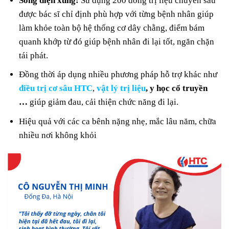
Sóng điện xung:
Sử dụng 200 dòng trị liệu chuyên sâu
được bác sĩ chỉ định phù hợp với từng bệnh nhân giúp
làm khỏe toàn bộ hệ thống cơ dây chằng, điểm bám
quanh khớp từ đó giúp bệnh nhân đi lại tốt, ngăn chặn
tái phát.
Đồng thời áp dụng nhiều phương pháp hỗ trợ khác như
điều trị cơ sâu HTC
,
vật lý trị liệu
, y học cổ truyền
…
giúp giảm đau, cải thiện chức năng đi lại.
Hiệu quả với các ca bênh nặng nhẹ, mắc lâu năm, chữa
nhiều nơi không khỏi