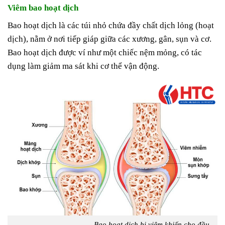
Viêm bao hoạt dịch
Bao hoạt dịch là các túi nhỏ chứa đầy chất dịch lỏng (hoạt
dịch), nằm ở nơi tiếp giáp giữa các xương, gân, sụn và cơ.
Bao hoạt dịch được ví như một chiếc nệm mỏng, có tác
dụng làm giảm ma sát khi cơ thể vận động.
Bao hoạt dịch bị viêm khiến cho đầu