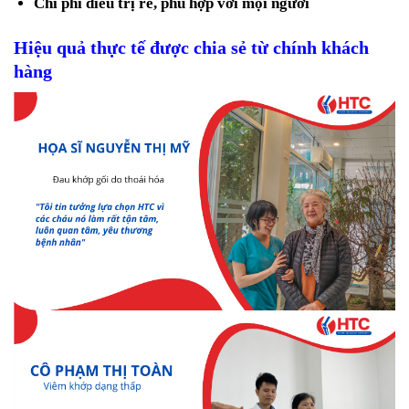
Chi phí điều trị rẻ, phù hợp với mọi người
Hiệu quả thực tế được chia sẻ từ chính khách
hàng