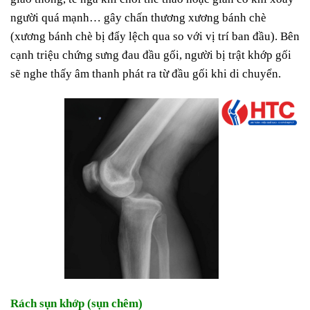
người quá mạnh… gây chấn thương xương bánh chè
(xương bánh chè bị đẩy lệch qua so với vị trí ban đầu). Bên
cạnh triệu chứng sưng đau đầu gối, người bị trật khớp gối
sẽ nghe thấy âm thanh phát ra từ đầu gối khi di chuyển.
Rách sụn khớp (sụn chêm)