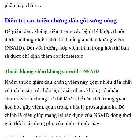
phần bắp chân…
Điều trị các triệu chứng đầu gối sưng nóng
Để giảm đau, kháng viêm trong các bệnh lý khớp, thuốc
được sử dụng nhiều nhất là thuốc giảm đau kháng viêm
(NSAID). Đối với trường hợp viêm trầm trọng hơn thì bạn
sẽ được chỉ định thêm corticosteroid
Thuốc kháng viêm không steroid – NSAID
Nhóm thuốc giảm đau kháng viêm này gồm nhiều dẫn chất
có thành cấu trúc hóa học khác nhau, không có nhân
steroid và có chung cơ chế là ức chế các chất trung gian
hóa học gây viêm, quan trọng nhất là prostaglandin. Đó
chính là điều giúp mang lại tác dụng của NSAID đồng thời
giải thích tác dụng phụ của nhóm thuốc này