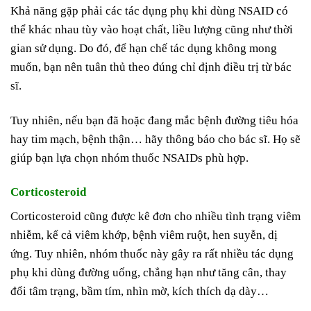
Khả năng gặp phải các tác dụng phụ khi dùng NSAID có
thể khác nhau tùy vào hoạt chất, liều lượng cũng như thời
gian sử dụng. Do đó, để hạn chế tác dụng không mong
muốn, bạn nên tuân thủ theo đúng chỉ định điều trị từ bác
sĩ.
Tuy nhiên, nếu bạn đã hoặc đang mắc bệnh đường tiêu hóa
hay tim mạch, bệnh thận… hãy thông báo cho bác sĩ. Họ sẽ
giúp bạn lựa chọn nhóm thuốc NSAIDs phù hợp.
Corticosteroid
Corticosteroid cũng được kê đơn cho nhiều tình trạng viêm
nhiễm, kể cả viêm khớp, bệnh viêm ruột, hen suyễn, dị
ứng. Tuy nhiên, nhóm thuốc này gây ra rất nhiều tác dụng
phụ khi dùng đường uống, chẳng hạn như tăng cân, thay
đổi tâm trạng, bầm tím, nhìn mờ, kích thích dạ dày…