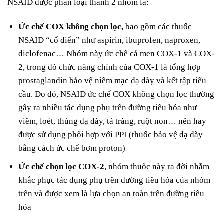
NSAID được phân loại thành 2 nhóm là:
Ức chế COX không chọn lọc,
bao gồm các thuốc
NSAID “cổ điển” như aspirin, ibuprofen, naproxen,
diclofenac… Nhóm này ức chế cả men COX-1 và COX-
2, trong đó chức năng chính của COX-1 là tổng hợp
prostaglandin bảo vệ niêm mạc dạ dày và kết tập tiểu
cầu. Do đó, NSAID ức chế COX không chọn lọc thường
gây ra nhiều tác dụng phụ trên đường tiêu hóa như
viêm, loét, thủng dạ dày, tá tràng, ruột non… nên hay
được sử dụng phối hợp với PPI (thuốc bảo vệ dạ dày
bằng cách ức chế bơm proton)
Ức chế chọn lọc COX-2
, nhóm thuốc này ra đời nhằm
khắc phục tác dụng phụ trên đường tiêu hóa của nhóm
trên và được xem là lựa chọn an toàn trên đường tiêu
hóa