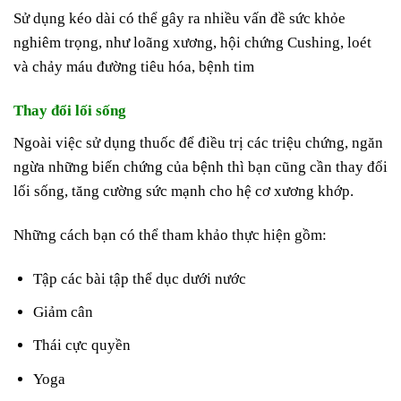
Sử dụng kéo dài có thể gây ra nhiều vấn đề sức khỏe
nghiêm trọng, như loãng xương, hội chứng Cushing, loét
và chảy máu đường tiêu hóa, bệnh tim
Thay đổi lối sống
Ngoài việc sử dụng thuốc để điều trị các triệu chứng, ngăn
ngừa những biến chứng của bệnh thì bạn cũng cần thay đổi
lối sống, tăng cường sức mạnh cho hệ cơ xương khớp.
Những cách bạn có thể tham khảo thực hiện gồm:
Tập các bài tập thể dục dưới nước
Giảm cân
Thái cực quyền
Yoga