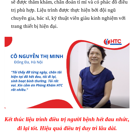
sẽ được thăm khám, chẩn đoán tỉ mỉ và có phác đồ điều
trị phù hợp. Liệu trình được thực hiện bởi đội ngũ
chuyên gia, bác sĩ, kỹ thuật viên giàu kinh nghiệm với
trang thiết bị hiện đại.
Kết thúc liệu trình điều trị người bệnh hết đau nhức,
đi lại tốt. Hiệu quả điều trị duy trì lâu dài.