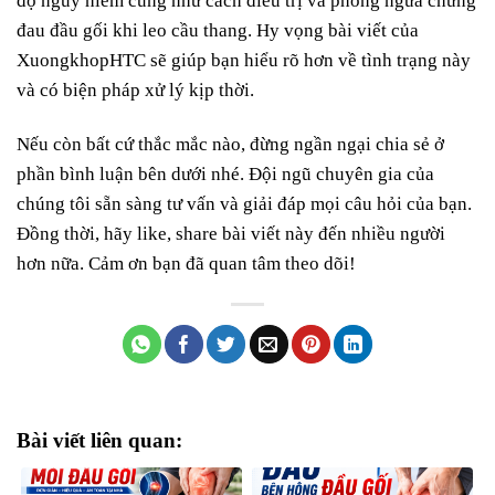
độ nguy hiểm cũng như cách điều trị và phòng ngừa chứng
đau đầu gối khi leo cầu thang. Hy vọng bài viết của
XuongkhopHTC sẽ giúp bạn hiểu rõ hơn về tình trạng này
và có biện pháp xử lý kịp thời.
Nếu còn bất cứ thắc mắc nào, đừng ngần ngại chia sẻ ở
phần bình luận bên dưới nhé. Đội ngũ chuyên gia của
chúng tôi sẵn sàng tư vấn và giải đáp mọi câu hỏi của bạn.
Đồng thời, hãy like, share bài viết này đến nhiều người
hơn nữa. Cảm ơn bạn đã quan tâm theo dõi!
Bài viết liên quan: