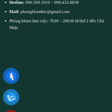
Hotline:
096.369.1010
–
090.432.8838
Mail:
phongkhamhtc@gmail.com
Phòng khám làm việc: 7h30 – 20h30 từ thứ 2 đến Chủ
Nhật.