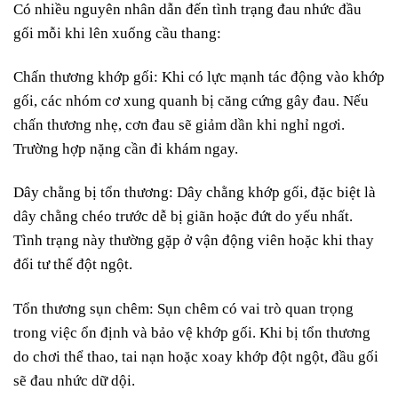
Có nhiều nguyên nhân dẫn đến tình trạng đau nhức đầu
gối mỗi khi lên xuống cầu thang:
Chấn thương khớp gối: Khi có lực mạnh tác động vào khớp
gối, các nhóm cơ xung quanh bị căng cứng gây đau. Nếu
chấn thương nhẹ, cơn đau sẽ giảm dần khi nghỉ ngơi.
Trường hợp nặng cần đi khám ngay.
Dây chằng bị tổn thương: Dây chằng khớp gối, đặc biệt là
dây chằng chéo trước dễ bị giãn hoặc đứt do yếu nhất.
Tình trạng này thường gặp ở vận động viên hoặc khi thay
đổi tư thế đột ngột.
Tổn thương sụn chêm: Sụn chêm có vai trò quan trọng
trong việc ổn định và bảo vệ khớp gối. Khi bị tổn thương
do chơi thể thao, tai nạn hoặc xoay khớp đột ngột, đầu gối
sẽ đau nhức dữ dội.