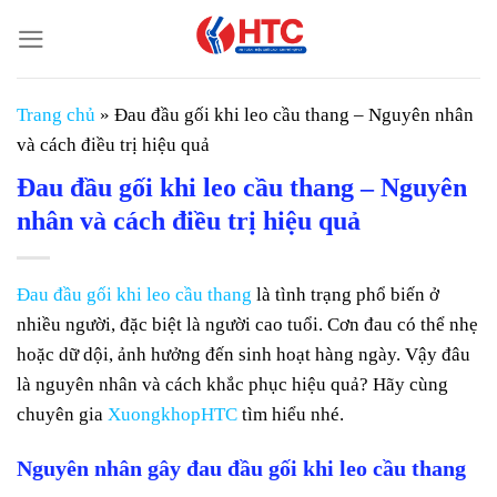
Chuyển
đến
nội
dung
Trang chủ
»
Đau đầu gối khi leo cầu thang – Nguyên nhân
và cách điều trị hiệu quả
Đau đầu gối khi leo cầu thang – Nguyên
nhân và cách điều trị hiệu quả
Đau đầu gối khi leo cầu thang
là tình trạng phổ biến ở
nhiều người, đặc biệt là người cao tuổi. Cơn đau có thể nhẹ
hoặc dữ dội, ảnh hưởng đến sinh hoạt hàng ngày. Vậy đâu
là nguyên nhân và cách khắc phục hiệu quả? Hãy cùng
chuyên gia
XuongkhopHTC
tìm hiểu nhé.
Nguyên nhân gây đau đầu gối khi leo cầu thang