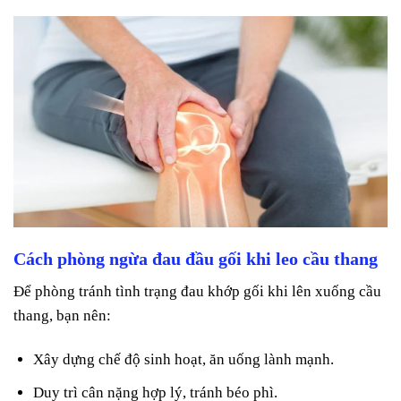
Cách phòng ngừa đau đầu gối khi leo cầu thang
Để phòng tránh tình trạng đau khớp gối khi lên xuống cầu
thang, bạn nên:
Xây dựng chế độ sinh hoạt, ăn uống lành mạnh.
Duy trì cân nặng hợp lý, tránh béo phì.