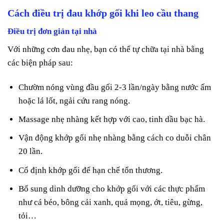
Cách điều trị đau khớp gối khi leo cầu thang
Điều trị đơn giản tại nhà
Với những cơn đau nhẹ, bạn có thể tự chữa tại nhà bằng
các biện pháp sau:
Chườm nóng vùng đầu gối 2-3 lần/ngày bằng nước ấm
hoặc lá lốt, ngải cứu rang nóng.
Massage nhẹ nhàng kết hợp với cao, tinh dầu bạc hà.
Vận động khớp gối nhẹ nhàng bằng cách co duỗi chân
20 lần.
Cố định khớp gối để hạn chế tổn thương.
Bổ sung dinh dưỡng cho khớp gối với các thực phẩm
như cá béo, bông cải xanh, quả mọng, ớt, tiêu, gừng,
tỏi…