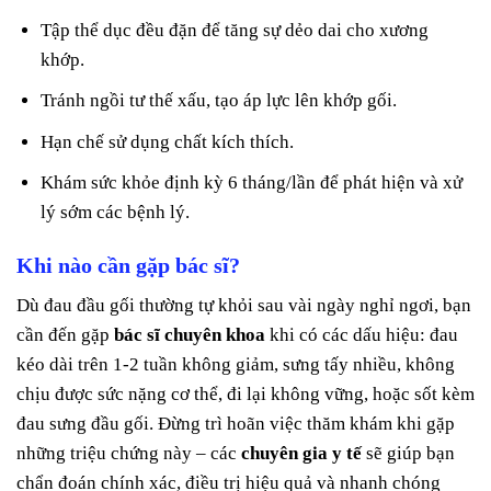
Tập thể dục đều đặn để tăng sự dẻo dai cho xương
khớp.
Tránh ngồi tư thế xấu, tạo áp lực lên khớp gối.
Hạn chế sử dụng chất kích thích.
Khám sức khỏe định kỳ 6 tháng/lần để phát hiện và xử
lý sớm các bệnh lý.
Khi nào cần gặp bác sĩ?
Dù đau đầu gối thường tự khỏi sau vài ngày nghỉ ngơi, bạn
cần đến gặp
bác sĩ chuyên khoa
khi có các dấu hiệu: đau
kéo dài trên 1-2 tuần không giảm, sưng tấy nhiều, không
chịu được sức nặng cơ thể, đi lại không vững, hoặc sốt kèm
đau sưng đầu gối. Đừng trì hoãn việc thăm khám khi gặp
những triệu chứng này – các
chuyên gia y tế
sẽ giúp bạn
chẩn đoán chính xác, điều trị hiệu quả và nhanh chóng