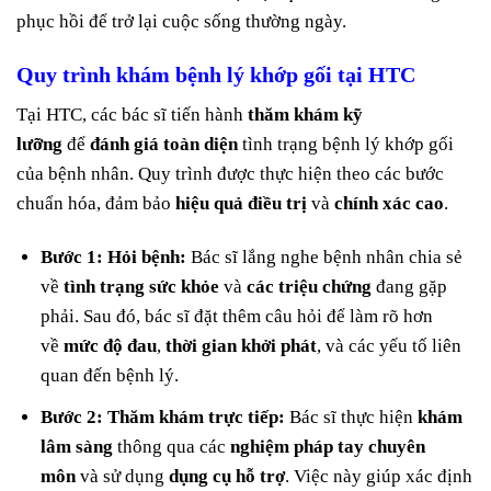
phục hồi để trở lại cuộc sống thường ngày.
Quy trình khám bệnh lý khớp gối tại HTC
Tại HTC, các bác sĩ tiến hành
thăm khám kỹ
lưỡng
để
đánh giá toàn diện
tình trạng bệnh lý khớp gối
của bệnh nhân. Quy trình được thực hiện theo các bước
chuẩn hóa, đảm bảo
hiệu quả điều trị
và
chính xác cao
.
Bước 1: Hỏi bệnh:
Bác sĩ lắng nghe bệnh nhân chia sẻ
về
tình trạng sức khỏe
và
các triệu chứng
đang gặp
phải. Sau đó, bác sĩ đặt thêm câu hỏi để làm rõ hơn
về
mức độ đau
,
thời gian khởi phát
, và các yếu tố liên
quan đến bệnh lý.
Bước 2: Thăm khám trực tiếp:
Bác sĩ thực hiện
khám
lâm sàng
thông qua các
nghiệm pháp tay chuyên
môn
và sử dụng
dụng cụ hỗ trợ
. Việc này giúp xác định