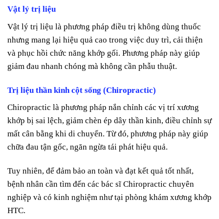
Vật lý trị liệu
Vật lý trị liệu là phương pháp điều trị không dùng thuốc
nhưng mang lại hiệu quả cao trong việc duy trì, cải thiện
và phục hồi chức năng khớp gối. Phương pháp này giúp
giảm đau nhanh chóng mà không cần phẫu thuật.
Trị liệu thần kinh cột sống (Chiropractic)
Chiropractic là phương pháp nắn chỉnh các vị trí xương
khớp bị sai lệch, giảm chèn ép dây thần kinh, điều chỉnh sự
mất cân bằng khi di chuyển. Từ đó, phương pháp này giúp
chữa đau tận gốc, ngăn ngừa tái phát hiệu quả.
Tuy nhiên, để đảm bảo an toàn và đạt kết quả tốt nhất,
bệnh nhân cần tìm đến các bác sĩ Chiropractic chuyên
nghiệp và có kinh nghiệm như tại phòng khám xương khớp
HTC.