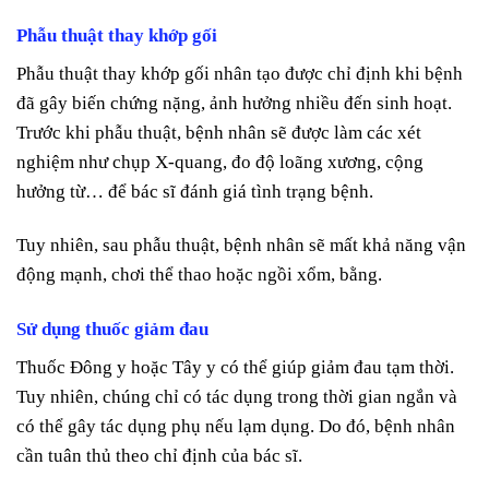
Phẫu thuật thay khớp gối
Phẫu thuật thay khớp gối nhân tạo được chỉ định khi bệnh
đã gây biến chứng nặng, ảnh hưởng nhiều đến sinh hoạt.
Trước khi phẫu thuật, bệnh nhân sẽ được làm các xét
nghiệm như chụp X-quang, đo độ loãng xương, cộng
hưởng từ… để bác sĩ đánh giá tình trạng bệnh.
Tuy nhiên, sau phẫu thuật, bệnh nhân sẽ mất khả năng vận
động mạnh, chơi thể thao hoặc ngồi xổm, bằng.
Sử dụng thuốc giảm đau
Thuốc Đông y hoặc Tây y có thể giúp giảm đau tạm thời.
Tuy nhiên, chúng chỉ có tác dụng trong thời gian ngắn và
có thể gây tác dụng phụ nếu lạm dụng. Do đó, bệnh nhân
cần tuân thủ theo chỉ định của bác sĩ.