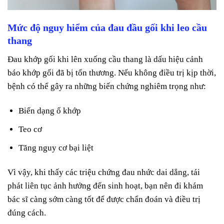
Mức độ nguy hiểm của đau đầu gối khi leo cầu
thang
Đau khớp gối khi lên xuống cầu thang là dấu hiệu cảnh
báo khớp gối đã bị tổn thương. Nếu không điều trị kịp thời,
bệnh có thể gây ra những biến chứng nghiêm trọng như:
Biến dạng ổ khớp
Teo cơ
Tăng nguy cơ bại liệt
Vì vậy, khi thấy các triệu chứng đau nhức dai dẳng, tái
phát liên tục ảnh hưởng đến sinh hoạt, bạn nên đi khám
bác sĩ càng sớm càng tốt để được chẩn đoán và điều trị
đúng cách.