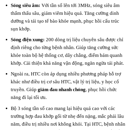
Sóng siêu âm:
Với tần số lên tới 3MHz, sóng siêu âm
thẩm thấu sâu, giảm viêm hiệu quả. Tăng cường dinh
dưỡng và tái tạo tế bào khỏe mạnh, phục hồi cấu trúc
sụn khớp.
Sóng điện xung:
200 dòng trị liệu chuyên sâu được chỉ
định riêng cho từng bệnh nhân. Giúp tăng cường sức
khỏe toàn bộ hệ thống cơ, dây chằng, điểm bám quanh
khớp. Cải thiện khả năng vận động, ngăn ngừa tái phát.
Ngoài ra, HTC còn áp dụng nhiều phương pháp hỗ trợ
khác như điều trị cơ sâu HTC, vật lý trị liệu, y học cổ
truyền. Giúp
giảm đau nhanh chóng
, phục hồi chức
năng đi lại tối ưu.
Bộ 3 sóng tần số cao mang lại hiệu quả cao với các
trường hợp đau khớp gối từ nhẹ đến nặng, mắc phải lâu
năm, điều trị nhiều nơi không khỏi. Tại HTC, bệnh nhân