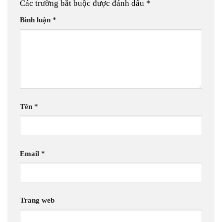
Các trường bắt buộc được đánh dấu
*
Bình luận
*
Tên
*
Email
*
Trang web