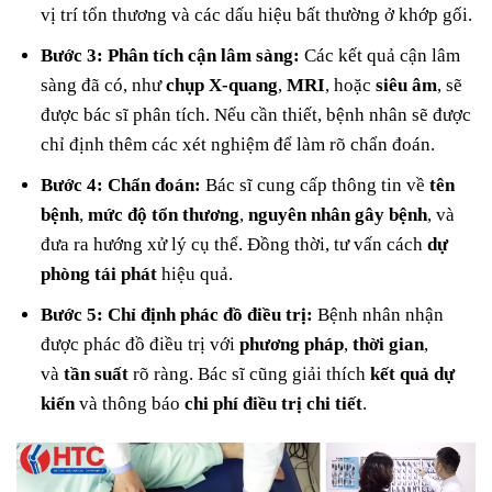
vị trí tổn thương và các dấu hiệu bất thường ở khớp gối.
Bước 3: Phân tích cận lâm sàng:
Các kết quả cận lâm
sàng đã có, như
chụp X-quang
,
MRI
, hoặc
siêu âm
, sẽ
được bác sĩ phân tích. Nếu cần thiết, bệnh nhân sẽ được
chỉ định thêm các xét nghiệm để làm rõ chẩn đoán.
Bước 4: Chẩn đoán:
Bác sĩ cung cấp thông tin về
tên
bệnh
,
mức độ tổn thương
,
nguyên nhân gây bệnh
, và
đưa ra hướng xử lý cụ thể. Đồng thời, tư vấn cách
dự
phòng tái phát
hiệu quả.
Bước 5: Chỉ định phác đồ điều trị:
Bệnh nhân nhận
được phác đồ điều trị với
phương pháp
,
thời gian
,
và
tần suất
rõ ràng. Bác sĩ cũng giải thích
kết quả dự
kiến
và thông báo
chi phí điều trị chi tiết
.