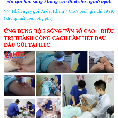
phí cận lâm sàng không cần thiết cho người bệnh
>>>Nhận ngay gói ưu đãi Khám + Chữa bệnh giá chỉ 199K
(không mất thêm phụ phí)
ỨNG DỤNG BỘ 3 SÓNG TẦN SỐ CAO – ĐIỀU
TRỊ THÀNH CÔNG CÁCH LÀM HẾT ĐAU
ĐẦU GỐI TẠI HTC