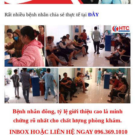
Rất nhiều bệnh nhân chia sẻ thực tế tại
ĐÂY
Bệnh nhân đông, tỷ lệ giới thiệu cao là minh
chứng rõ nhất cho chất lượng phòng khám.
INBOX HOẶC LIÊN HỆ NGAY 096.369.1010