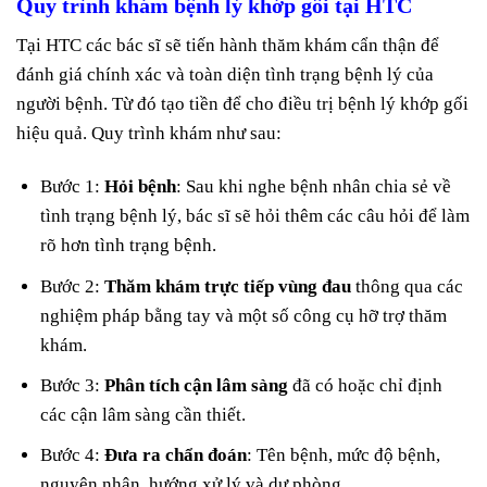
Quy trình khám bệnh lý khớp gối tại HTC
Tại HTC các bác sĩ sẽ tiến hành thăm khám cẩn thận để
đánh giá chính xác và toàn diện tình trạng bệnh lý của
người bệnh. Từ đó tạo tiền để cho điều trị bệnh lý khớp gối
hiệu quả. Quy trình khám như sau:
Bước 1:
Hỏi bệnh
: Sau khi nghe bệnh nhân chia sẻ về
tình trạng bệnh lý, bác sĩ sẽ hỏi thêm các câu hỏi để làm
rõ hơn tình trạng bệnh.
Bước 2:
Thăm khám trực tiếp vùng đau
thông qua các
nghiệm pháp bằng tay và một số công cụ hỡ trợ thăm
khám.
Bước 3:
Phân tích cận lâm sàng
đã có hoặc chỉ định
các cận lâm sàng cần thiết.
Bước 4:
Đưa ra chẩn đoán
: Tên bệnh, mức độ bệnh,
nguyên nhân, hướng xử lý và dự phòng