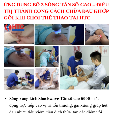
ỨNG DỤNG BỘ 3 SÓNG TẦN SỐ CAO – ĐIỀU
TRỊ THÀNH CÔNG CÁCH CHỮA ĐAU KHỚP
GỐI KHI CHƠI THỂ THAO TẠI HTC
Sóng xung kích Shockwave Tần số cao 6000
– tác
động trực tiếp vào vị trí tổn thương, gai xương giúp hết
đau nhức, tiêu viêm, tiêu dịch thừa, tan các điểm vôi