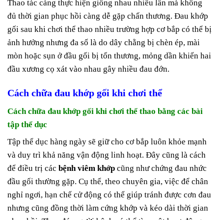
Thao tác càng thực hiện giống nhau nhiều lần mà không
đủ thời gian phục hồi càng dễ gặp chấn thương. Đau khớp
gối sau khi chơi thể thao nhiều trường hợp cơ bắp có thể bị
ảnh hưởng nhưng đa số là do dây chằng bị chèn ép, mài
mòn hoặc sụn ở đầu gối bị tổn thương, mỏng dần khiến hai
đầu xương cọ xát vào nhau gây nhiều đau đớn.
Cách chữa đau khớp gối khi chơi thể
Cách chữa đau khớp gối khi chơi thể thao bằng các bài
tập thể dục
Tập thể dục hàng ngày sẽ giữ cho cơ bắp luôn khỏe mạnh
và duy trì khả năng vận động linh hoạt. Đây cũng là cách
để điều trị các
bệnh viêm khớp
cũng như chứng đau nhức
đầu gối thường gặp. Cụ thể, theo chuyên gia, việc để chân
nghỉ ngơi, hạn chế cử động có thể giúp tránh được cơn đau
nhưng cũng đồng thời làm cứng khớp và kéo dài thời gian