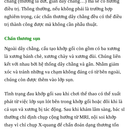
chằng (thường là đứt, giãn dây chằng…) mà sẽ có hướng
điều trị. Thông thường, nếu không phải là trường hợp
nghiêm trọng, các chấn thương dây chằng đều có thể điều
trị thành công được mà không cần phẫu thuật.
Chấn thương sụn
Ngoài dây chằng, cấu tạo khớp gối còn gồm có ba xương
là xương bánh chè, xương chày và xương đùi. Chúng liên
kết với nhau bởi hệ thống dây chằng và gân. Nhằm giảm
xóc và tránh những va chạm không đáng có từ bên ngoài,
chúng còn được thêm vào lớp sụn.
Tình trạng đau khớp gối sau khi chơi thể thao có thể xuất
phát từ việc lớp sụn lót bên trong khớp gối hoặc đôi khi là
cả sụn và xương bị tác động. Sau khi khám lâm sàng, bác sĩ
thường chỉ định chụp cộng hưởng từ MRI, nội soi khớp
thay vì chỉ chụp X-quang để chẩn đoán dạng thương tổn