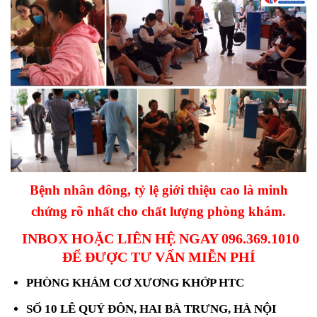
Bệnh nhân đông, tỷ lệ giới thiệu cao là minh
chứng rõ nhất cho chất lượng phòng khám.
INBOX HOẶC LIÊN HỆ NGAY 096.369.1010
ĐỂ ĐƯỢC TƯ VẤN MIỄN PHÍ
PHÒNG KHÁM CƠ XƯƠNG KHỚP HTC
SỐ 10 LÊ QUÝ ĐÔN, HAI BÀ TRƯNG, HÀ NỘI