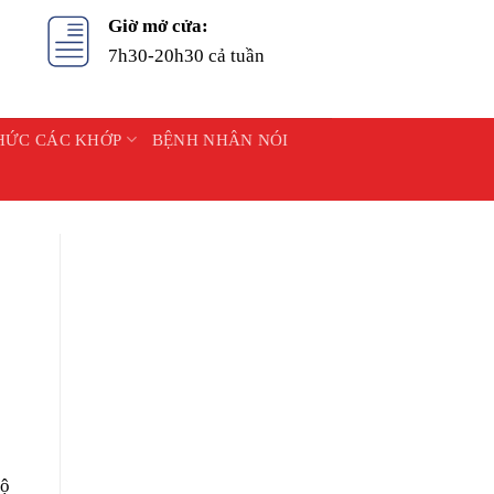
Giờ mở cửa:
7h30-20h30 cả tuần
HỨC CÁC KHỚP
BỆNH NHÂN NÓI
độ