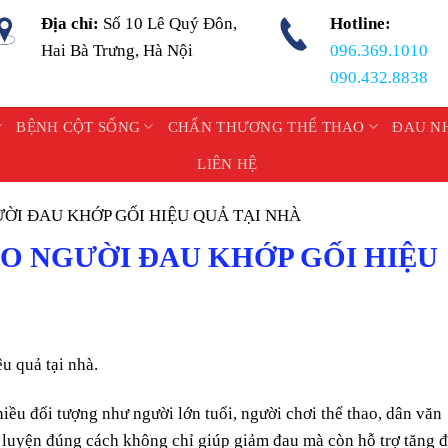
Địa chỉ:
Số 10 Lê Quý Đôn,
Hotline:
Hai Bà Trưng, Hà Nội
096.369.1010
090.432.8838
BỆNH CỘT SỐNG
CHẤN THƯƠNG THỂ THAO
ĐAU N
LIÊN HỆ
ƯỜI ĐAU KHỚP GỐI HIỆU QUẢ TẠI NHÀ
HO NGƯỜI ĐAU KHỚP GỐI HIỆU
u quả tại nhà.
iều đối tượng như người lớn tuổi, người chơi thể thao, dân văn
 luyện đúng cách không chỉ giúp giảm đau mà còn hỗ trợ tăng 