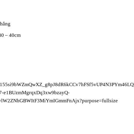
thẳng
 30 – 40cm