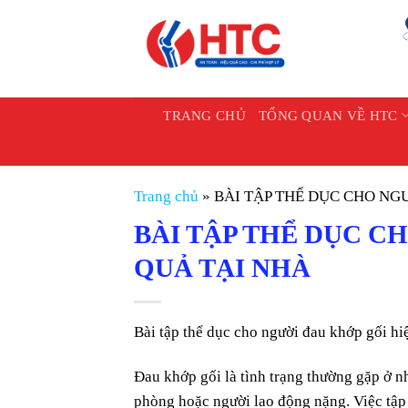
Chuyển
đến
nội
dung
TRANG CHỦ
TỔNG QUAN VỀ HTC
Trang chủ
»
BÀI TẬP THỂ DỤC CHO NG
BÀI TẬP THỂ DỤC C
QUẢ TẠI NHÀ
Bài tập thể dục cho người đau khớp gối hiệ
Đau khớp gối là tình trạng thường gặp ở nh
phòng hoặc người lao động nặng. Việc tập