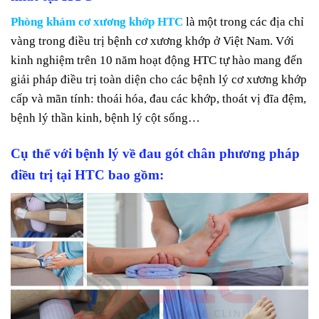
Phòng khám cơ xương khớp HTC
là một trong các địa chỉ
vàng trong điều trị bệnh cơ xương khớp ở Việt Nam. Với
kinh nghiệm trên 10 năm hoạt động HTC tự hào mang đến
giải pháp điều trị toàn diện cho các bệnh lý cơ xương khớp
cấp và mãn tính: thoái hóa, đau các khớp, thoát vị đĩa đệm,
bệnh lý thần kinh, bệnh lý cột sống…
Cụ thể với bệnh lý về đau gót chân phương pháp
điều trị tại HTC bao gồm: