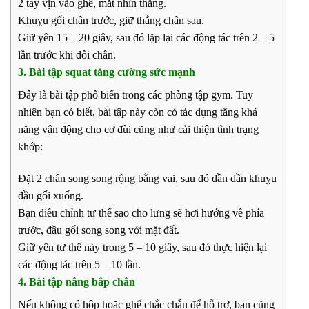
2 tay vịn vào ghế, mắt nhìn thẳng.
Khuỵu gối chân trước, giữ thẳng chân sau.
Giữ yên 15 – 20 giây, sau đó lặp lại các động tác trên 2 – 5
lần trước khi đổi chân.
3. Bài tập squat tăng cường sức mạnh
Đây là bài tập phổ biến trong các phòng tập gym. Tuy
nhiên bạn có biết, bài tập này còn có tác dụng tăng khả
năng vận động cho cơ đùi cũng như cải thiện tình trạng
khớp:
Đặt 2 chân song song rộng bằng vai, sau đó dần dần khuỵu
đầu gối xuống.
Bạn điều chỉnh tư thế sao cho lưng sẽ hơi hướng về phía
trước, đầu gối song song với mặt đất.
Giữ yên tư thế này trong 5 – 10 giây, sau đó thực hiện lại
các động tác trên 5 – 10 lần.
4. Bài tập nâng bắp chân
Nếu không có hộp hoặc ghế chắc chắn để hỗ trợ, bạn cũng