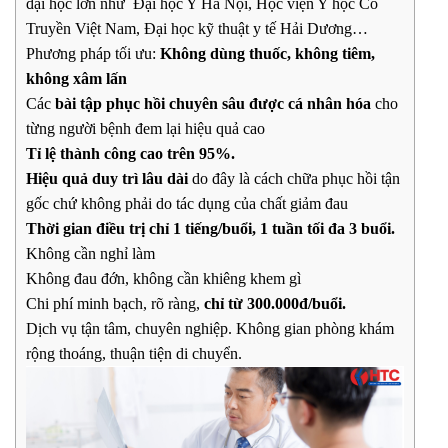
đại học lớn như Đại học Y Hà Nội, Học viện Y học Cổ
Truyền Việt Nam, Đại học kỹ thuật y tế Hải Dương…
Phương pháp tối ưu:
Không dùng thuốc, không tiêm,
không xâm lấn
Các
bài tập phục hồi chuyên sâu được cá nhân hóa
cho
từng người bệnh đem lại hiệu quả cao
Tỉ lệ thành công cao trên 95%.
Hiệu quả duy trì lâu dài
do đây là cách chữa phục hồi tận
gốc chứ không phải do tác dụng của chất giảm đau
Thời gian điều trị chỉ 1 tiếng/buổi, 1 tuần tối đa 3 buổi.
Không cần nghỉ làm
Không đau đớn, không cần khiêng khem gì
Chi phí minh bạch, rõ ràng,
chỉ từ 300.000đ/buổi.
Dịch vụ tận tâm, chuyên nghiệp. Không gian phòng khám
rộng thoáng, thuận tiện di chuyển.