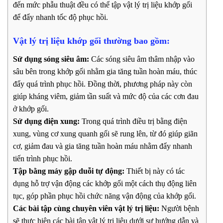
đến mức phẫu thuật đều có thể tập vật lý trị liệu khớp gối
để đẩy nhanh tốc độ phục hồi.
Vật lý trị liệu khớp gối thường bao gồm:
Sử dụng sóng siêu âm:
Các sóng siêu âm thâm nhập vào
sâu bên trong khớp gối nhằm gia tăng tuần hoàn máu, thúc
đẩy quá trình phục hồi. Đồng thời, phương pháp này còn
giúp kháng viêm, giảm tần suất và mức độ của các cơn đau
ở khớp gối.
Sử dụng điện xung:
Trong quá trình điều trị bằng điện
xung, vùng cơ xung quanh gối sẽ rung lên, từ đó giúp giãn
cơ, giảm đau và gia tăng tuần hoàn máu nhằm đẩy nhanh
tiến trình phục hồi.
Tập bằng máy gập duỗi tự động:
Thiết bị này có tác
dụng hỗ trợ vận động các khớp gối một cách thụ động liên
tục, góp phần phục hồi chức năng vận động của khớp gối.
Các bài tập cùng chuyên viên vật lý trị liệu:
Người bệnh
sẽ thực hiện các bài tập vật lý trị liệu dưới sự hướng dẫn và