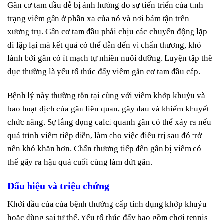
Gân cơ tam đầu dễ bị ảnh hưởng do sự tiến triển của tình
trạng viêm gân ở phần xa của nó và nơi bám tận trên
xương trụ. Gân cơ tam đầu phải chịu các chuyển động lặp
đi lặp lại mà kết quả có thể dẫn đến vi chấn thương, khó
lành bởi gân có ít mạch tự nhiên nuôi dưỡng. Luyện tập thể
dục thường là yếu tố thúc đẩy viêm gân cơ tam đầu cấp.
Bệnh lý này thường tồn tại cùng với viêm khớp khuỷu và
bao hoạt dịch của gân liên quan, gây đau và khiếm khuyết
chức năng. Sự lắng đọng calci quanh gân có thể xảy ra nếu
quá trình viêm tiếp diễn, làm cho việc điều trị sau đó trở
nên khó khăn hơn. Chấn thương tiếp đến gân bị viêm có
thể gây ra hậu quả cuối cùng làm đứt gân.
Dấu hiệu và triệu chứng
Khởi đầu của của bệnh thường cấp tính dụng khớp khuỷu
hoặc dùng sai tư thế. Yếu tố thúc đẩy bao gồm chơi tennis