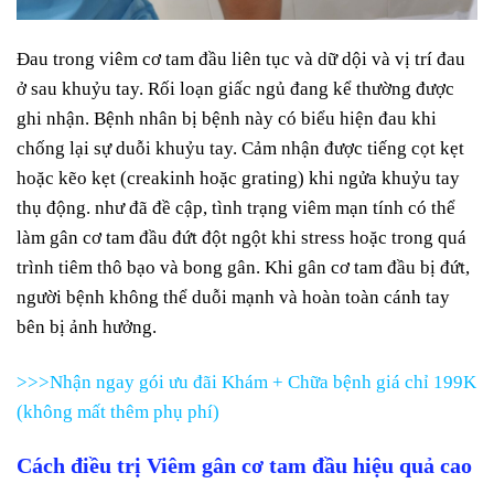
Đau trong viêm cơ tam đầu liên tục và dữ dội và vị trí đau
ở sau khuỷu tay. Rối loạn giấc ngủ đang kể thường được
ghi nhận. Bệnh nhân bị bệnh này có biểu hiện đau khi
chống lại sự duỗi khuỷu tay. Cảm nhận được tiếng cọt kẹt
hoặc kẽo kẹt (creakinh hoặc grating) khi ngửa khuỷu tay
thụ động. như đã đề cập, tình trạng viêm mạn tính có thể
làm gân cơ tam đầu đứt đột ngột khi stress hoặc trong quá
trình tiêm thô bạo và bong gân. Khi gân cơ tam đầu bị đứt,
người bệnh không thể duỗi mạnh và hoàn toàn cánh tay
bên bị ảnh hưởng.
>>>Nhận ngay gói ưu đãi Khám + Chữa bệnh giá chỉ 199K
(không mất thêm phụ phí)
Cách điều trị Viêm gân cơ tam đầu hiệu quả cao