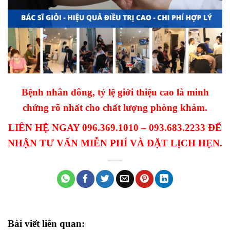
Bệnh nhân đông, tỷ lệ giới thiệu cao là minh
chứng rõ nhất cho chất lượng phòng khám.
LIÊN HỆ NGAY 096.369.1010 – 093.683.2233 ĐỂ
NHẬN TƯ VẤN MIỄN PHÍ VÀ ĐẶT LỊCH HẸN.
Bài viết liên quan: