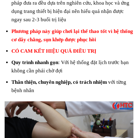
pháp đưa ra đều dựa trên nghiên cứu, khoa học và ứng
dụng trang thiết bị hiện đại nên hiểu quả nhận được
ngay sau 2-3 buổi trị liệu
Phương pháp này giúp chơi lại thể thao tốt vì hệ thống
cơ dây chằng, sụn khớp được phục hồi
CÓ CAM KẾT HIỆU QUẢ ĐIỀU TRỊ
Quy trình nhanh gọn
: Với hệ thống đặt lịch trước bạn
không cần phải chờ đợi
Thân thiện, chuyên nghiệp, có trách nhiệm
với từng
bệnh nhân