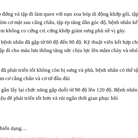
 đứng và tập đi làm quen với nạn xoa bóp di động khớp gối, tậ
óm cơ mặt sau cẳng chân, tập ép tăng dần góc độ, bệnh nhân kế
iảm không co cứng cơ, cứng khớp giảm sưng phù nề vị gãy.
bệnh nhân đã gập từ 60 độ đến 90 độ. Kỹ thuật viên kết hợp ch
tập đi cho máu lưu thông tăng sức chịu lực lên mâm chày và nh
đã phát triển tốt không còn bị sưng và phù, bệnh nhân có thể t
m cơ cẳng chân và cơ tứ đầu đùi
t gần lấy lại chức năng gập duỗi từ 90 độ lên 120 độ. Bệnh nhân
liệu để phát triển tốt hơn và rút ngắn thời gian phục hồi
h, biến dạng…