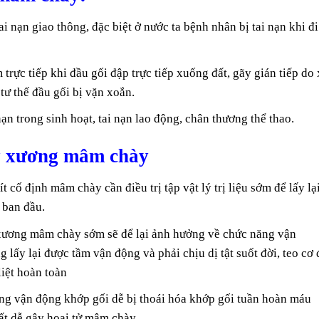
i nạn giao thông, đặc biệt ở nước ta bệnh nhân bị tai nạn khi đi
rực tiếp khi đầu gối đập trực tiếp xuống đất, gãy gián tiếp do 
tư thế đầu gối bị vặn xoắn.
n trong sinh hoạt, tai nạn lao động, chân thương thể thao.
gãy xương mâm chày
 cố định mâm chày cần điều trị tập vật lý trị liệu sớm để lấy lạ
 ban đầu.
y xương mâm chày sớm sẽ để lại ảnh hưởng về chức năng vận
lấy lại được tầm vận động và phải chịu dị tật suốt đời, teo cơ
liệt hoàn toàn
ng vận động khớp gối dễ bị thoái hóa khớp gối tuần hoàn máu
t dễ gây hoại tử mâm chày.