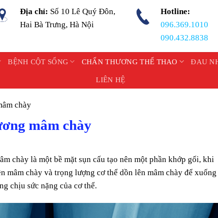
Địa chỉ:
Số 10 Lê Quý Đôn,
Hotline:
Hai Bà Trưng, Hà Nội
096.369.1010
090.432.8838
BỆNH CỘT SỐNG
CHẤN THƯƠNG THỂ THAO
ĐAU N
LIÊN HỆ
 mâm chày
 xương mâm chày
âm chày là một bề mặt sụn cấu tạo nên một phần khớp gối, khi
 lên mâm chày và trọng lượng cơ thể dồn lên mâm chày để xuống
g chịu sức nặng của cơ thể.