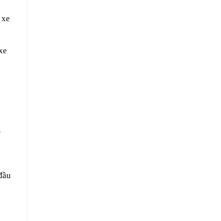
 xe
xe
i
 đầu