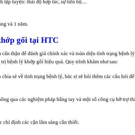
h tập luyện: thái độ hợp tác, sự tiến bộ…
háng và 1 năm.
khớp gối tại HTC
 cẩn thận để đánh giá chính xác và toàn diện tình trạng bệnh lý
 trị bệnh lý khớp gối hiệu quả. Quy trình khám như sau:
chia sẻ về tình trạng bệnh lý, bác sĩ sẽ hỏi thêm các câu hỏi để
hông qua các nghiệm pháp bằng tay và một số công cụ hỡ trợ t
 chỉ định các cận lâm sàng cần thiết.