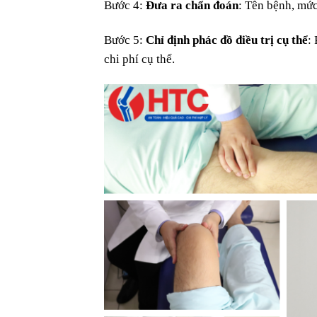
Bước 4:
Đưa ra chẩn đoán
: Tên bệnh, mứ
Bước 5:
Chỉ định phác đồ điều trị cụ thể
:
chi phí cụ thể.