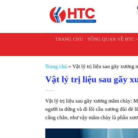
Chuyển
đến
nội
dung
TRANG CHỦ
TỔNG QUAN VỀ HTC
Trang chủ
»
Vật lý trị liệu sau gãy xương
Vật lý trị liệu sau gãy
Vật lý trị liệu sau gãy xương mâm chày: M
người ta đứng và đi lồi cầu xương đùi đè
cẳng chân, như vậy mâm chày là phần xươn