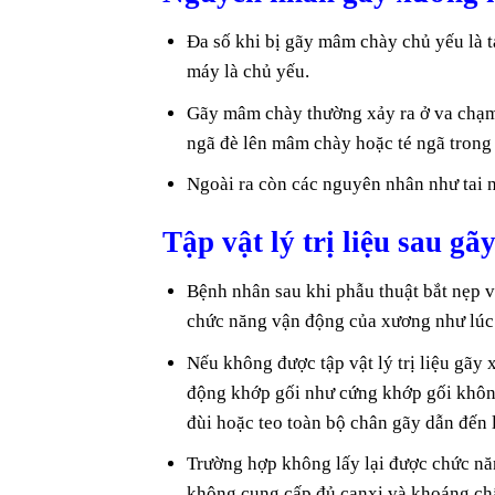
Đa số khi bị gãy mâm chày chủ yếu là ta
máy là chủ yếu.
Gãy mâm chày thường xảy ra ở va chạm t
ngã đè lên mâm chày hoặc té ngã trong 
Ngoài ra còn các nguyên nhân như tai nạ
Tập vật lý trị liệu sau 
Bệnh nhân sau khi phẫu thuật bắt nẹp vít
chức năng vận động của xương như lúc
Nếu không được tập vật lý trị liệu gã
động khớp gối như cứng khớp gối không 
đùi hoặc teo toàn bộ chân gãy dẫn đến 
Trường hợp không lấy lại được chức nă
không cung cấp đủ canxi và khoáng chấ