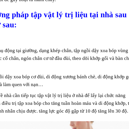
g pháp tập vật lý trị liệu tại nhà sau
 sau:
ụ động tại giường, dạng khép chân, tập ngồi dậy xoa bóp vùng
 cổ chân, ngón chân cơ tứ đầu đùi, theo dõi khớp gối và bàn c
ồi dậy xoa bóp cơ đùi, di động xương bánh chè, di động khớp g
và làm quen với nạn…
 nhà cần tiếp tục tập vật lý trị liệu ở nhà để lấy lại chức năng
n điều trị tập xoa bóp cho tăng tuần hoàn máu và di động khớp, 
nh nhân chịu được. tăng lực góc độ gập từ 10 độ tăng lên 30 độ.