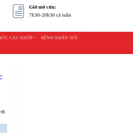
Giờ mở cửa:
7h30-20h30 cả tuần
HỨC CÁC KHỚP
BỆNH NHÂN NÓI
c
với