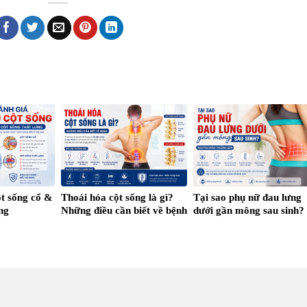
ột sống cổ &
Thoái hóa cột sống là gì?
Tại sao phụ nữ đau lưng
ưng
Những điều cần biết về bệnh
dưới gần mông sau sinh?