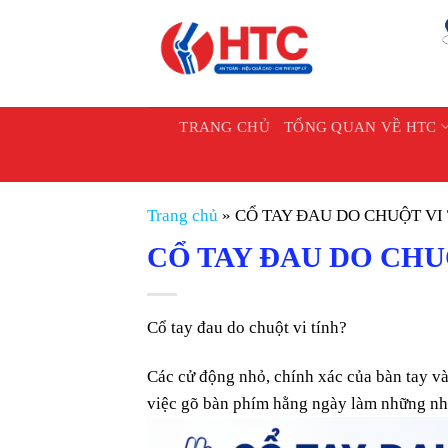
Chuyển
đến
nội
dung
TRANG CHỦ
TỔNG QUAN VỀ HTC
Trang chủ
»
CỔ TAY ĐAU DO CHUỘT VI T
CỔ TAY ĐAU DO CHUỘT
Cổ tay đau do chuột vi tính?
Các cử động nhỏ, chính xác của bàn tay và
việc gõ bàn phím hằng ngày làm những nhó