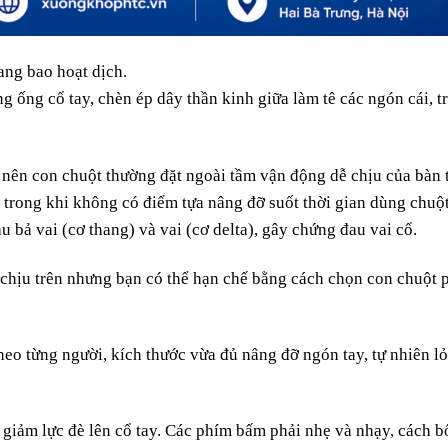
ang bao hoạt dịch.
 ống cổ tay, chèn ép dây thần kinh giữa làm tê các ngón cái, tr
 nên con chuột thường đặt ngoài tầm vận động dễ chịu của bàn 
c trong khi không có điểm tựa nâng đỡ suốt thời gian dùng chuột
u bả vai (cơ thang) và vai (cơ delta), gây chứng đau vai cổ.
chịu trên nhưng bạn có thể hạn chế bằng cách chọn con chuột 
heo từng người, kích thước vừa đủ nâng đỡ ngón tay, tự nhiên l
 giảm lực đè lên cổ tay. Các phím bấm phải nhẹ và nhạy, cách b