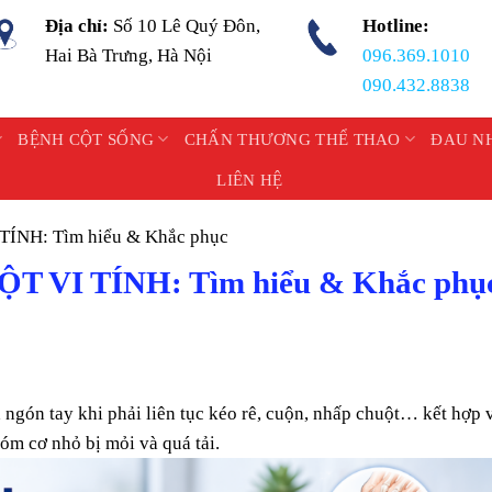
Địa chỉ:
Số 10 Lê Quý Đôn,
Hotline:
Hai Bà Trưng, Hà Nội
096.369.1010
090.432.8838
BỆNH CỘT SỐNG
CHẤN THƯƠNG THỂ THAO
ĐAU N
LIÊN HỆ
ÍNH: Tìm hiểu & Khắc phục
 VI TÍNH: Tìm hiểu & Khắc phụ
 ngón tay khi phải liên tục kéo rê, cuộn, nhấp chuột… kết hợp 
m cơ nhỏ bị mỏi và quá tải.