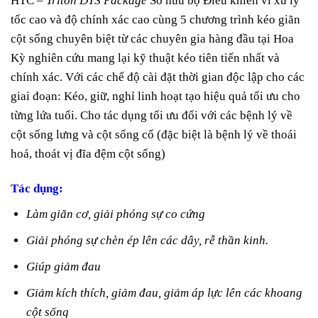
HTC –
Triton DTS Package
Sở hữu bộ Điều khiển vi xử lý
tốc cao và độ chính xác cao cùng 5 chương trình kéo giãn
cột sống chuyên biệt từ các chuyên gia hàng đầu tại Hoa
Kỳ nghiên cứu mang lại kỹ thuật kéo tiên tiến nhất và
chính xác. Với các chế độ cài đặt thời gian độc lập cho các
giai đoạn: Kéo, giữ, nghỉ linh hoạt tạo hiệu quả tối ưu cho
từng lứa tuổi. Cho tác dụng tối ưu đối với các bệnh lý về
cột sống lưng và cột sống cổ (đặc biệt là bệnh lý về thoái
hoá, thoát vị đĩa đệm cột sống)
Tác dụng:
Làm giãn cơ, giải phóng sự co cứng
Giải phóng sự chèn ép lên các dây, rễ thần kinh.
Giúp giảm đau
Giảm kích thích, giảm đau, giảm áp lực lên các khoang
cột sống