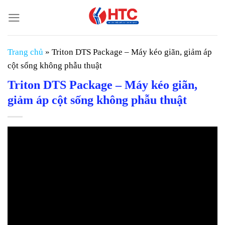
Chuyển
đến
nội
dung
Trang chủ
»
Triton DTS Package – Máy kéo giãn, giảm áp
cột sống không phẫu thuật
Triton DTS Package – Máy kéo giãn,
giảm áp cột sống không phẫu thuật