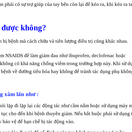
n phải có sự trợ giúp của tay bên còn lại để kéo ra, khi kéo ra t
a được không?
 bị bệnh mà cách chữa và tiên lượng điều trị cũng khác nhau.
hóm NSAIDS để làm giảm đau như ibuprofen, declofenac hoặc
hông có khả năng chống viêm trong trường hợp này. Khi sử d
ị bệnh về đường tiêu hóa hay không để tránh tác dụng phụ khôn
g xâm lấn như :
 hỏi lặp đi lặp lại các động tác như cầm nắm hoặc sử dụng máy 
ên tục cho đến khi bệnh thuyên giảm. Nếu bắt buộc phải sử dụng 
 bảo vệ để hạn chế bị tác động vào.