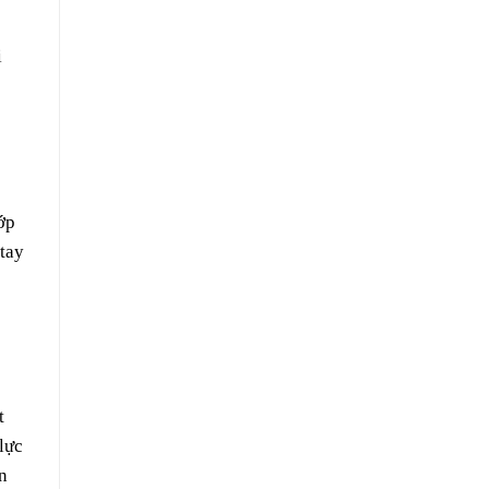
i
ớp
tay
t
lực
n