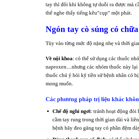
tay thì đôi khi không tự duỗi ra được mà cầ
thể nghe thấy tiếng kêu”cụp” một phát.
Ngón tay cò súng có chữ
Tùy vào từng mức độ nặng nhẹ và thời gian
Về nội khoa
: có thể sử dụng các thuốc n
naproxen…nhưng các nhóm thuốc này lại k
thuốc chú ý hỏi kỹ tiền sử bệnh nhân có b
mong muốn.
Các phương pháp trị liệu khác khôn
Chế độ nghỉ ngơi
: tránh hoạt động đòi
cầm tay rung trong thời gian dài và li
bệnh hãy đeo găng tay có phần đệm dày