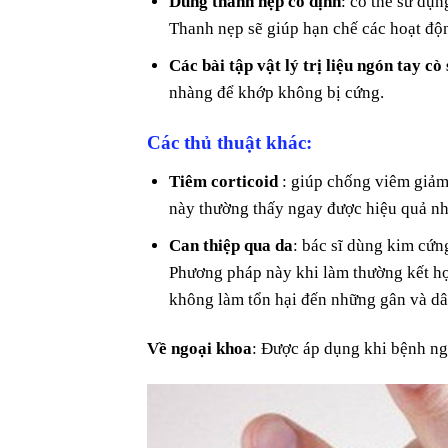
Dùng thanh nẹp cố định
: có thể sử dụn
Thanh nẹp sẽ giúp hạn chế các hoạt độ
Các bài tập vật lý trị liệu ngón tay cò
nhàng để khớp không bị cứng.
Các thủ thuật khác:
Tiêm corticoid
: giúp chống viêm giảm 
này thường thấy ngay được hiệu quả như
Can thiệp qua da
: bác sĩ dùng kim cứn
Phương pháp này khi làm thường kết hợp
không làm tổn hại đến những gân và dâ
Về ngoại khoa
: Được áp dụng khi bệnh n