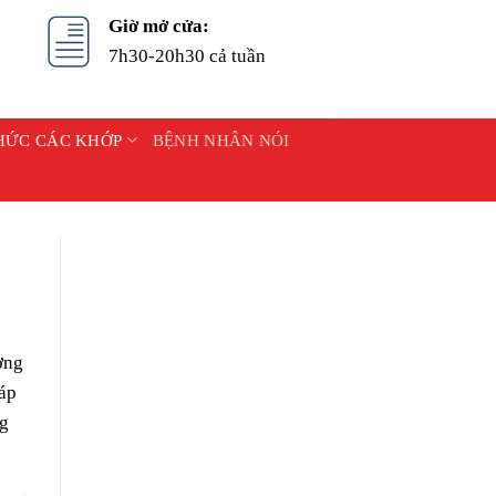
Giờ mở cửa:
7h30-20h30 cả tuần
HỨC CÁC KHỚP
BỆNH NHÂN NÓI
ơng
háp
ng