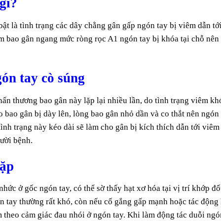
gì?
ật là tình trạng các dây chằng gân gấp ngón tay bị viêm dẫn tớ
êm bao gân ngang mức ròng rọc A1 ngón tay bị khóa tại chỗ nên
ón tay cò súng
hấn thương bao gân này lặp lại nhiều lần, do tình trạng viêm kh
 bao gân bị dày lên, lòng bao gân nhỏ dần và co thắt nên ngón 
ình trạng này kéo dài sẽ làm cho gân bị kích thích dẫn tới viêm
ười bệnh.
gặp
ức ở gốc ngón tay, có thể sờ thấy hạt xơ hóa tại vị trí khớp đố
ón tay thường rất khó, còn nếu cố gắng gấp mạnh hoặc tác động 
èm theo cảm giác đau nhói ở ngón tay. Khi làm động tác duỗi ngó