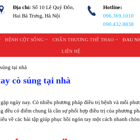
Địa chỉ:
Số 10 Lê Quý Đôn,
Hotline:
Hai Bà Trưng, Hà Nội
096.369.1010
090.432.8838
BỆNH CỘT SỐNG
CHẤN THƯƠNG THỂ THAO
ĐAU N
LIÊN HỆ
 súng tại nhà
tay cò súng tại nhà
 gặp ngày nay. Có nhiều phương pháp điều trị bệnh và mỗi phư
ng đều có điểm chung là cần sự phối hợp điều trị của phương p
 hiểu về các bài tập giúp phục hồi ngón tay một cách nhanh chó