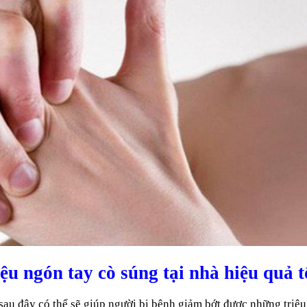
iệu ngón tay cò súng tại nhà hiệu quả t
ngsau đây có thể sẽ giúp người bị bệnh giảm bớt được những triệu