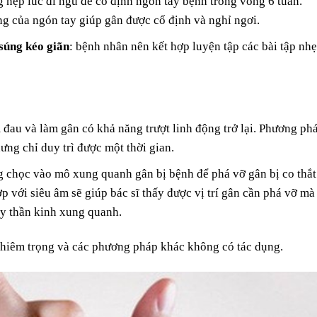
g nẹp lúc đi ngủ để cố định ngón tay bệnh trong vòng 6 tuần.
ng của ngón tay giúp gân được cố định và nghỉ ngơi.
 súng kéo giãn
: bệnh nhân nên kết hợp luyện tập các bài tập nh
đau và làm gân có khả năng trượt linh động trở lại. Phương ph
ng chỉ duy trì được một thời gian.
g chọc vào mô xung quanh gân bị bệnh để phá vỡ gân bị co thắt
 với siêu âm sẽ giúp bác sĩ thấy được vị trí gân cần phá vỡ mà
y thần kinh xung quanh.
ghiêm trọng và các phương pháp khác không có tác dụng.