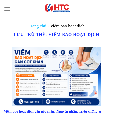
Chuyển
đến
nội
dung
Trang chủ
»
viêm bao hoạt dịch
LƯU TRỮ THẺ:
VIÊM BAO HOẠT DỊCH
Viêm bao hoạt dịch gân gót chân: Nguyên nhân, Triệu chứng &