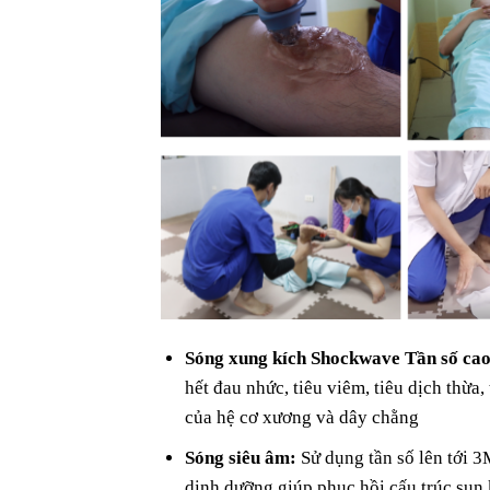
Sóng xung kích Shockwave Tần số ca
hết đau nhức, tiêu viêm, tiêu dịch thừa,
của hệ cơ xương và dây chằng
Sóng siêu âm:
Sử dụng tần số lên tới 3
dinh dưỡng giúp phục hồi cấu trúc sụn