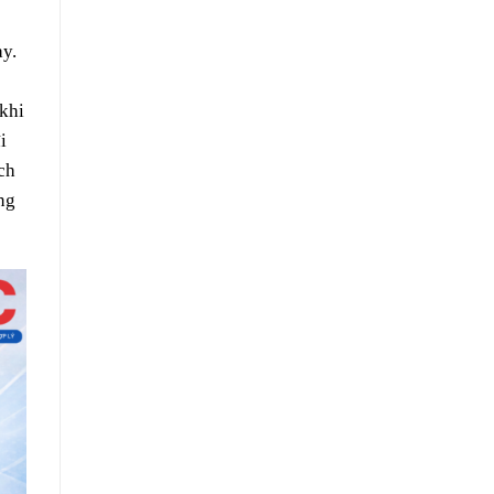
ày.
 khi
i
ch
ng