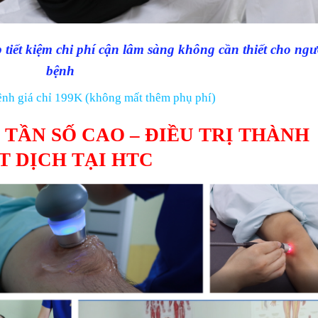
iết kiệm chi phí cận lâm sàng không cần thiết cho ngư
bệnh
nh giá chỉ 199K (không mất thêm phụ phí)
 TẦN SỐ CAO – ĐIỀU TRỊ THÀNH
 DỊCH TẠI HTC