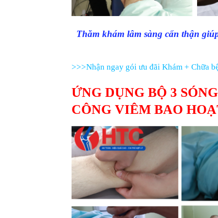
Thăm khám lâm sàng cẩn thận giúp t
>>>Nhận ngay gói ưu đãi Khám + Chữa bệ
ỨNG DỤNG BỘ 3 SÓNG
CÔNG VIÊM BAO HOẠT