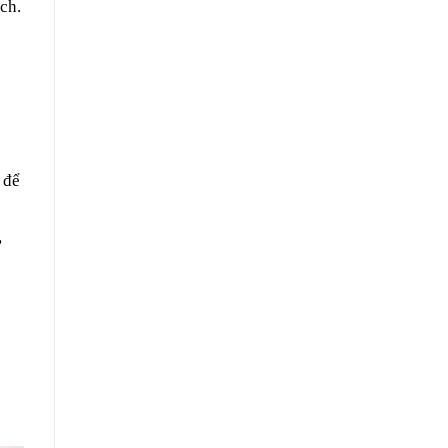
ch.
 để
ợ