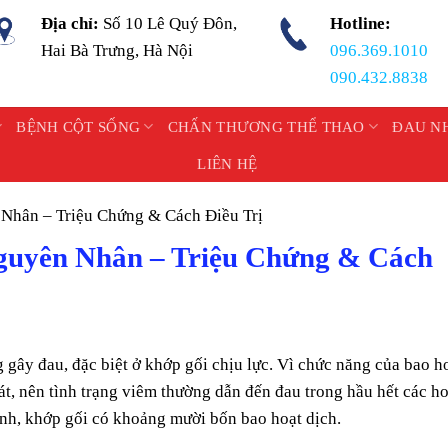
Địa chỉ:
Số 10 Lê Quý Đôn,
Hotline:
Hai Bà Trưng, Hà Nội
096.369.1010
090.432.8838
BỆNH CỘT SỐNG
CHẤN THƯƠNG THỂ THAO
ĐAU N
LIÊN HỆ
Nhân – Triệu Chứng & Cách Điều Trị
guyên Nhân – Triệu Chứng & Cách
g gây đau, đặc biệt ở khớp gối chịu lực. Vì chức năng của bao h
sát, nên tình trạng viêm thường dẫn đến đau trong hầu hết các ho
ình, khớp gối có khoảng mười bốn bao hoạt dịch.