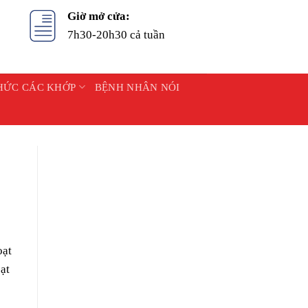
Giờ mở cửa:
7h30-20h30 cả tuần
HỨC CÁC KHỚP
BỆNH NHÂN NÓI
oạt
ạt