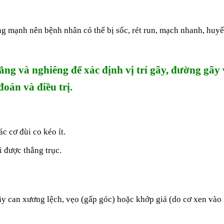
g mạnh nên bệnh nhân có thể bị sốc, rét run, mạch nhanh, huyế
ng và nghiêng để xác định vị trí gãy, đường gãy
oán và điều trị.
c cơ đùi co kéo ít.
i được thẳng trục.
gây can xương lệch, vẹo (gấp góc) hoặc khớp giả (do cơ xen vào