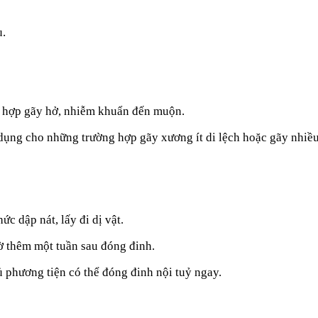
u.
g hợp gãy hở, nhiễm khuẩn đến muộn.
 dụng cho những trường hợp gãy xương ít di lệch hoặc gãy nhiề
ức dập nát, lấy đi dị vật.
ờ thêm một tuần sau đóng đinh.
ủ phương tiện có thể đóng đinh nội tuỷ ngay.