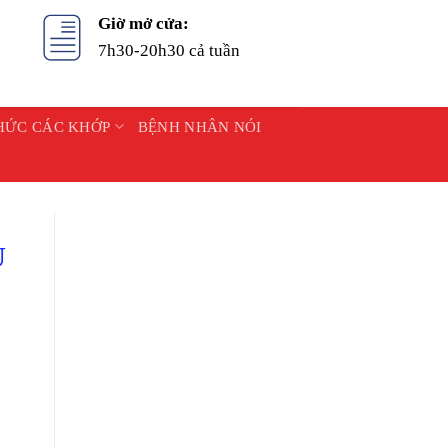
Giờ mở cửa:
7h30-20h30 cả tuần
HỨC CÁC KHỚP
BỆNH NHÂN NÓI
U