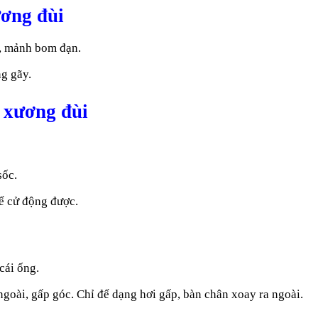
ơng đùi
è, mảnh bom đạn.
ng gãy.
 xương đùi
sốc.
ể cử động được.
cái ống.
 ngoài, gấp góc. Chỉ để dạng hơi gấp, bàn chân xoay ra ngoài.