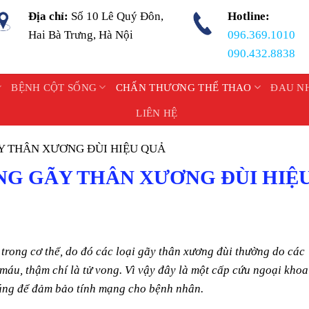
Địa chỉ:
Số 10 Lê Quý Đôn,
Hotline:
Hai Bà Trưng, Hà Nội
096.369.1010
090.432.8838
BỆNH CỘT SỐNG
CHẤN THƯƠNG THỂ THAO
ĐAU N
LIÊN HỆ
Y THÂN XƯƠNG ĐÙI HIỆU QUẢ
NG GÃY THÂN XƯƠNG ĐÙI HIỆ
trong cơ thể, do đó các loại gãy thân xương đùi thường do các
máu, thậm chí là tử vong. Vì vậy đây là một cấp cứu ngoại khoa
đúng để đảm bảo tính mạng cho bệnh nhân.