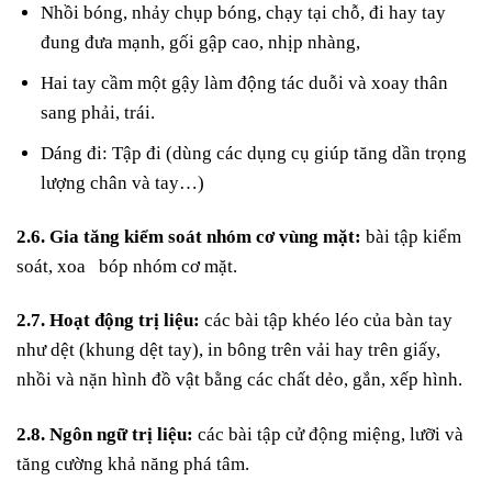
Nhồi bóng, nhảy chụp bóng, chạy tại chỗ, đi hay tay
đung đưa mạnh, gối gập cao, nhịp nhàng,
Hai tay cầm một gậy làm động tác duỗi và xoay thân
sang phải, trái.
Dáng đi: Tập đi (dùng các dụng cụ giúp tăng dần trọng
lượng chân và tay…)
2.6. Gia tăng kiểm soát nhóm cơ vùng mặt:
bài tập kiểm
soát, xoa bóp nhóm cơ mặt.
2.7. Hoạt động trị liệu:
các bài tập khéo léo của bàn tay
như dệt (khung dệt tay), in bông trên vải hay trên giấy,
nhồi và nặn hình đồ vật bằng các chất dẻo, gắn, xếp hình.
2.8. Ngôn ngữ trị liệu:
các bài tập cử động miệng, lưỡi và
tăng cường khả năng phá tâm.