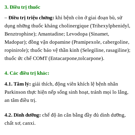
3. Điều trị thuốc
–
Điều trị triệu chứng:
khi bệnh còn ở giai đoạn bù, sử
dụng những thuốc kháng cholinergique (Trihexylphenidyl,
Benztrophine); Amantadine; Levodopa (Sinamet,
Madopar); đồng vận dopamine (Pramipexole, cabergoline,
ropinirole); thuốc bảo vệ thần kinh (Selegiline, rasagiline);
thuốc ức chế COMT (Entacarpone,tolcarpone).
4. Các điều trị khác:
4.1. Tâm lý:
giải thích, động viên khích lệ bệnh nhân
Parkinson thực hiện nếp sống sinh hoạt, tránh mọi lo lắng,
an tâm điều trị.
4.2. Dinh dưỡng:
chế độ ăn cân bằng đầy đủ dinh dưỡng,
chất xơ, canxi.