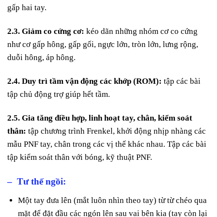
gấp hai tay.
2.3. Giảm co cứng cơ:
kéo dãn những nhóm cơ co cứng
như cơ gấp hông, gấp gối, ngực lớn, tròn lớn, lưng rộng,
duỗi hông, áp hông.
2.4. Duy trì tầm vận động các khớp (ROM):
tập các bài
tập chủ động trợ giúp hết tầm.
2.5. Gia tăng điều hợp, linh hoạt tay, chân, kiểm soát
thân:
tập chương trình Frenkel, khởi động nhịp nhàng các
mẫu PNF tay, chân trong các vị thế khác nhau. Tập các bài
tập kiểm soát thân với bóng, kỹ thuật PNF.
– Tư thế ngồi:
Một tay đưa lên (mắt luôn nhìn theo tay) từ từ chéo qua
mặt để đặt đầu các ngón lên sau vai bên kia (tay còn lại