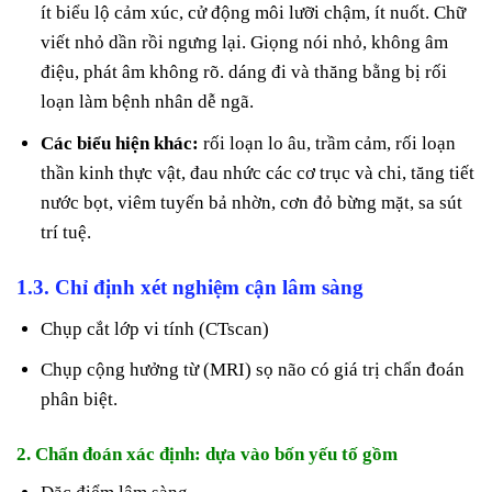
ít biểu lộ cảm xúc, cử động môi lưỡi chậm, ít nuốt. Chữ
viết nhỏ dần rồi ngưng lại. Giọng nói nhỏ, không âm
điệu, phát âm không rõ. dáng đi và thăng bằng bị rối
loạn làm bệnh nhân dễ ngã.
Các biểu hiện khác:
rối loạn lo âu, trầm cảm, rối loạn
thần kinh thực vật, đau nhức các cơ trục và chi, tăng tiết
nước bọt, viêm tuyến bả nhờn, cơn đỏ bừng mặt, sa sút
trí tuệ.
1.3. Chỉ định xét nghiệm cận lâm sàng
Chụp cắt lớp vi tính (CTscan)
Chụp cộng hưởng từ (MRI) sọ não có giá trị chẩn đoán
phân biệt.
2. Chẩn đoán xác định:
dựa vào bốn yếu tố gồm