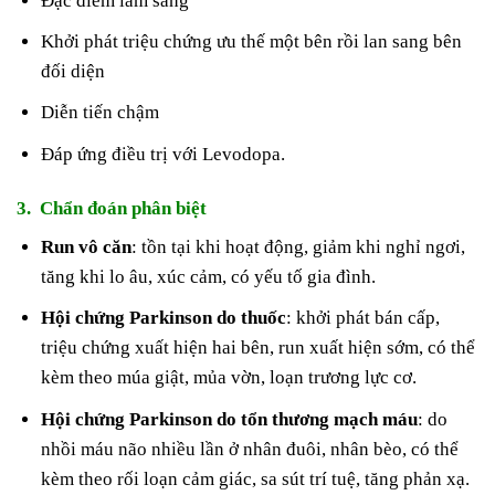
Đặc điểm lâm sàng
Khởi phát triệu chứng ưu thế một bên rồi lan sang bên
đối diện
Diễn tiến chậm
Đáp ứng điều trị với Levodopa.
3. Chẩn đoán phân biệt
Run vô căn
: tồn tại khi hoạt động, giảm khi nghỉ ngơi,
tăng khi lo âu, xúc cảm, có yếu tố gia đình.
Hội chứng Parkinson do thuốc
: khởi phát bán cấp,
triệu chứng xuất hiện hai bên, run xuất hiện sớm, có thể
kèm theo múa giật, mủa vờn, loạn trương lực cơ.
Hội chứng Parkinson do tổn thương mạch máu
: do
nhồi máu não nhiều lần ở nhân đuôi, nhân bèo, có thể
kèm theo rối loạn cảm giác, sa sút trí tuệ, tăng phản xạ.