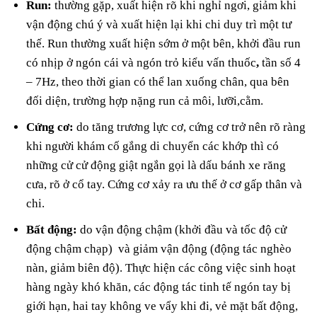
Run:
thường gặp, xuất hiện rõ khi nghỉ ngơi, giảm khi
vận động chú ý và xuất hiện lại khi chi duy trì một tư
thế. Run thường xuất hiện sớm ở một bên, khởi đầu run
có nhịp ở ngón cái và ngón trỏ kiểu vấn thuốc
,
tần số 4
– 7Hz, theo thời gian có thể lan xuống chân, qua bên
đối diện, trường hợp nặng run cả môi, lưỡi,cằm.
Cứng cơ:
do tăng trương lực cơ, cứng cơ trở nên rõ ràng
khi người khám cố gắng di chuyển các khớp thì có
những cử cử động giật ngắn gọi là dấu bánh xe răng
cưa, rõ ở cổ tay. Cứng cơ xảy ra ưu thế ở cơ gấp thân và
chi.
Bất động:
do vận động chậm (khởi đầu và tốc độ cử
động chậm chạp) và giảm vận động (động tác nghèo
nàn, giảm biên độ). Thực hiện các công việc sinh hoạt
hàng ngày khó khăn, các động tác tinh tế ngón tay bị
giới hạn, hai tay không ve vẩy khi đi, vẻ mặt bất động,