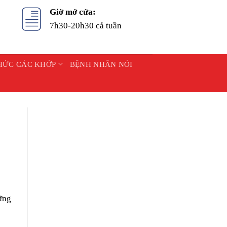
Giờ mở cửa:
7h30-20h30 cả tuần
HỨC CÁC KHỚP
BỆNH NHÂN NÓI
ững