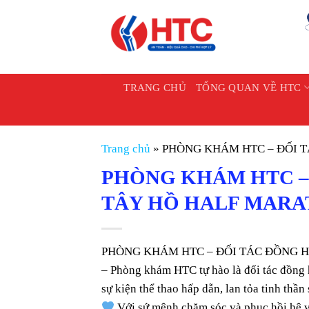
Chuyển
đến
nội
dung
TRANG CHỦ
TỔNG QUAN VỀ HTC
Trang chủ
»
PHÒNG KHÁM HTC – ĐỐI 
PHÒNG KHÁM HTC –
TÂY HỒ HALF MARA
PHÒNG KHÁM HTC – ĐỐI TÁC ĐỒNG 
– Phòng khám HTC tự hào là đối tác đồng
sự kiện thể thao hấp dẫn, lan tỏa tinh thầ
Với sứ mệnh chăm sóc và phục hồi hệ v