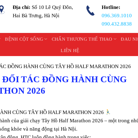
Địa chỉ:
Số 10 Lê Quý Đôn,
Hotline:
Hai Bà Trưng, Hà Nội
096.369.1010
090.432.8838
BỆNH CỘT SỐNG
CHẤN THƯƠNG THỂ THAO
ĐAU N
LIÊN HỆ
TÁC ĐỒNG HÀNH CÙNG TÂY HỒ HALF MARATHON 2026
 ĐỐI TÁC ĐỒNG HÀNH CÙNG
THON 2026
HÀNH CÙNG TÂY HỒ HALF MARATHON 2026
 hành của giải chạy Tây Hồ Half Marathon 2026 – một trong nh
n sống khỏe và năng động tại Hà Nội.
ận động, HTC luôn đồng hành trong việc: