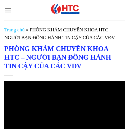
Chuyển
đến
nội
dung
Trang chủ
»
PHÒNG KHÁM CHUYÊN KHOA HTC –
NGƯỜI BẠN ĐỒNG HÀNH TIN CẬY CỦA CÁC VĐV
PHÒNG KHÁM CHUYÊN KHOA
HTC – NGƯỜI BẠN ĐỒNG HÀNH
TIN CẬY CỦA CÁC VĐV