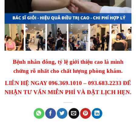
Bệnh nhân đông, tỷ lệ giới thiệu cao là minh
chứng rõ nhất cho chất lượng phòng khám.
LIÊN HỆ NGAY 096.369.1010 – 093.683.2233 ĐỂ
NHẬN TƯ VẤN MIỄN PHÍ VÀ ĐẶT LỊCH HẸN.