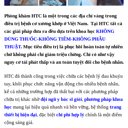
Phòng khám HTC là một trong các địa chỉ vàng trong
điều trị bệnh cơ xương khớp ở Việt Nam. Tại HTC tất cả
các giải pháp đưa ra đều dựa trên khoa học
KHÔNG
DÙNG THUỐC-KHÔNG TIÊM-KHÔNG PHẪU
THUẬT
. Mục tiêu điều trị là phục hồi hoàn toàn tự nhiên
chứ không phải chỉ giảm triệu chứng. Chỉ có như vậy
nguy cơ tái phát thấp và an toàn tuyệt đối cho bệnh nhân.
HTC đã thành công trong việc chữa các bệnh lý đau khuỷu
tay, khôi phục chức năng vận động cho nhiều bệnh nhân,
kể cả những trường hợp đã thất bại với các phương pháp
chữa trị khác nhờ
đội ngũ y bác sĩ giỏi
,
phương pháp khoa
học
mang lại hiệu quả nhanh và bền vững, hệ thống
trang
thiết bị hiện đại
, đặc biệt
chi phí hợp lý
chính là một điểm
cộng sáng giá.