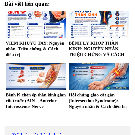
Bài viết liên quan:
VIÊM KHUỶU TAY: Nguyên
BỆNH LÝ KHỚP THẦN
nhân, Triệu chứng & Cách
KINH: NGUYÊN NHÂN,
điều trị
TRIỆU CHỨNG VÀ CÁCH
ĐIỀU TRỊ
Bệnh lý chèn ép thần kinh gian
Hội chứng giao cắt gân
cốt trước (AIN – Anterior
(Intersection Syndrome):
Interosseous Nerve
Nguyên nhân & Cách điều trị
Syndrome)