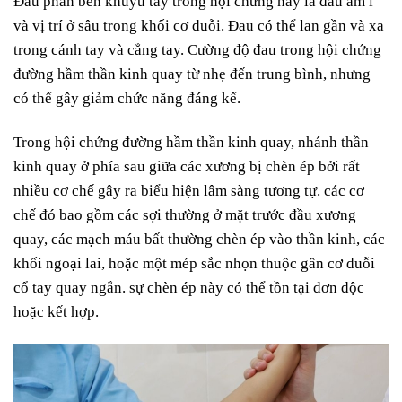
Đau phần bên khuỷu tay trong hội chứng này là đau âm ỉ
và vị trí ở sâu trong khối cơ duỗi. Đau có thể lan gần và xa
trong cánh tay và cẳng tay. Cường độ đau trong hội chứng
đường hầm thần kinh quay từ nhẹ đến trung bình, nhưng
có thể gây giảm chức năng đáng kể.
Trong hội chứng đường hầm thần kinh quay, nhánh thần
kinh quay ở phía sau giữa các xương bị chèn ép bởi rất
nhiều cơ chế gây ra biểu hiện lâm sàng tương tự. các cơ
chế đó bao gồm các sợi thường ở mặt trước đầu xương
quay, các mạch máu bất thường chèn ép vào thần kinh, các
khối ngoại lai, hoặc một mép sắc nhọn thuộc gân cơ duỗi
cổ tay quay ngắn. sự chèn ép này có thể tồn tại đơn độc
hoặc kết hợp.