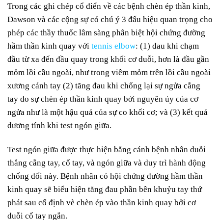
Trong các ghi chép cổ điển về các bệnh chèn ép thần kinh,
Dawson và các cộng sự có chú ý 3 đấu hiệu quan trọng cho
phép các thầy thuốc lâm sàng phân biệt hội chứng đường
hầm thần kinh quay với
tennis elbow
: (1) đau khi chạm
đầu từ xa đến đầu quay trong khối cơ duỗi, hơn là đầu gần
mỏm lồi cầu ngoài, như trong viêm mỏm trên lồi cầu ngoài
xương cánh tay (2) tăng đau khi chống lại sự ngửa cẳng
tay do sự chèn ép thần kinh quay bởi nguyên ủy của cơ
ngửa như là một hậu quả của sự co khối cơ; và (3) kết quả
dương tính khi test ngón giữa.
Test ngón giữa được thực hiện bằng cánh bệnh nhân duỗi
thẳng cẳng tay, cổ tay, và ngón giữa và duy trì hành động
chống đối này. Bệnh nhân có hội chứng đường hầm thần
kinh quay sẽ biểu hiện tăng đau phần bên khuỷu tay thứ
phát sau cố định vè chèn ép vào thần kinh quay bởi cơ
duỗi cổ tay ngắn.