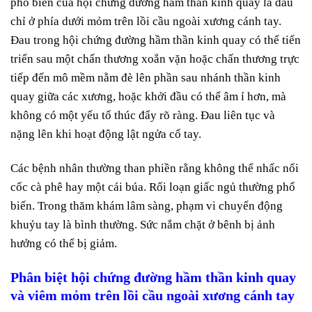
phổ biến của hội chứng đường hầm thần kinh quay là đau
chỉ ở phía dưới mỏm trên lồi cầu ngoài xương cánh tay.
Đau trong hội chứng đường hầm thần kinh quay có thể tiến
triển sau một chấn thương xoắn vặn hoặc chấn thương trực
tiếp đến mô mềm nằm đè lên phần sau nhánh thần kinh
quay giữa các xương, hoặc khởi đầu có thể âm ỉ hơn, mà
không có một yếu tố thúc đẩy rõ ràng. Đau liên tục và
nặng lên khi hoạt động lật ngửa cổ tay.
Các bệnh nhân thường than phiền rằng không thể nhấc nổi
cốc cà phê hay một cái búa. Rối loạn giấc ngủ thường phổ
biến. Trong thăm khám lâm sàng, phạm vi chuyển động
khuỷu tay là bình thường. Sức nắm chặt ở bênh bị ảnh
hưởng có thể bị giảm.
Phân biệt hội chứng đường hầm thần kinh quay
và viêm mỏm trên lồi cầu ngoài xương cánh tay