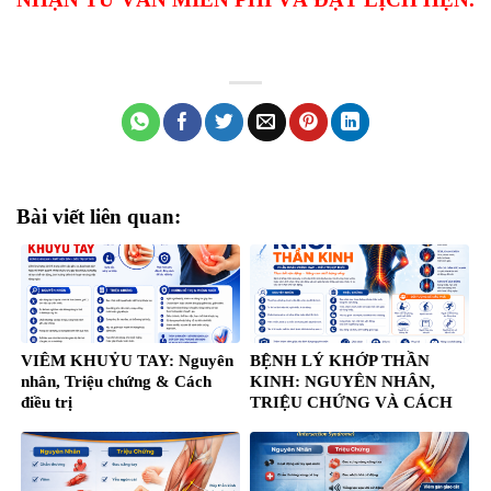
Bài viết liên quan:
VIÊM KHUỶU TAY: Nguyên
BỆNH LÝ KHỚP THẦN
nhân, Triệu chứng & Cách
KINH: NGUYÊN NHÂN,
điều trị
TRIỆU CHỨNG VÀ CÁCH
ĐIỀU TRỊ