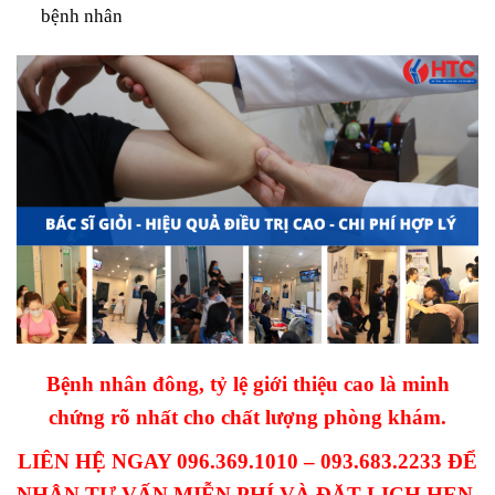
bệnh nhân
Bệnh nhân đông, tỷ lệ giới thiệu cao là minh
chứng rõ nhất cho chất lượng phòng khám.
LIÊN HỆ NGAY 096.369.1010 – 093.683.2233 ĐỂ
NHẬN TƯ VẤN MIỄN PHÍ VÀ ĐẶT LỊCH HẸN.