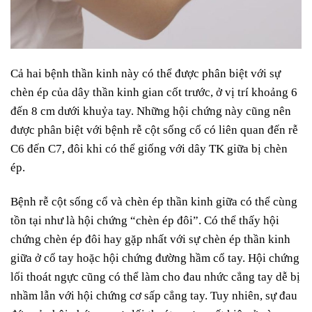
Cả hai bệnh thần kinh này có thể được phân biệt với sự
chèn ép của dây thần kinh gian cốt trước, ở vị trí khoảng 6
đến 8 cm dưới khuỷa tay. Những hội chứng này cũng nên
được phân biệt với bệnh rễ cột sống cổ có liên quan đến rễ
C6 đến C7, đôi khi có thể giống với dây TK giữa bị chèn
ép.
Bệnh rễ cột sống cổ và chèn ép thần kinh giữa có thể cùng
tồn tại như là hội chứng “chèn ép đôi”. Có thể thấy hội
chứng chèn ép đôi hay gặp nhất với sự chèn ép thần kinh
giữa ở cổ tay hoặc hội chứng đường hầm cổ tay. Hội chứng
lối thoát ngực cũng có thể làm cho đau nhức cẳng tay dễ bị
nhầm lẫn với hội chứng cơ sấp cẳng tay. Tuy nhiên, sự đau