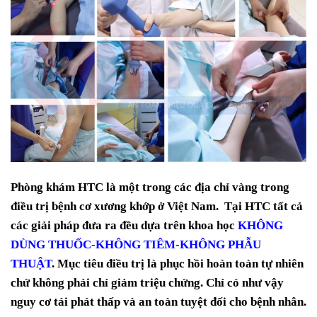
Phòng khám HTC là một trong các địa chỉ vàng trong
điều trị bệnh cơ xương khớp ở Việt Nam. Tại HTC tất cả
các giải pháp đưa ra đều dựa trên khoa học
KHÔNG
DÙNG THUỐC-KHÔNG TIÊM-KHÔNG PHẪU
THUẬT
. Mục tiêu điều trị là phục hồi hoàn toàn tự nhiên
chứ không phải chỉ giảm triệu chứng. Chỉ có như vậy
nguy cơ tái phát thấp và an toàn tuyệt đối cho bệnh nhân.