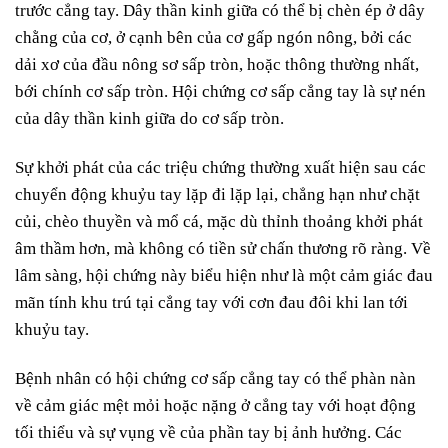
trước cẳng tay. Dây thần kinh giữa có thể bị chèn ép ở dây
chằng của cơ, ở cạnh bên của cơ gấp ngón nông, bởi các
dải xơ của đầu nông sơ sấp tròn, hoặc thông thường nhất,
bới chính cơ sấp tròn. Hội chứng cơ sấp cẳng tay là sự nén
của dây thần kinh giữa do cơ sấp tròn.
Sự khởi phát của các triệu chứng thường xuất hiện sau các
chuyển động khuỷu tay lặp đi lặp lại, chẳng hạn như chặt
củi, chèo thuyền và mổ cá, mặc dù thỉnh thoảng khởi phát
âm thầm hơn, mà không có tiền sử chấn thương rõ ràng. Về
lâm sàng, hội chứng này biểu hiện như là một cảm giác đau
mãn tính khu trú tại cẳng tay với cơn đau đôi khi lan tới
khuỷu tay.
Bệnh nhân có hội chứng cơ sấp cẳng tay có thể phàn nàn
về cảm giác mệt mỏi hoặc nặng ở cẳng tay với hoạt động
tối thiểu và sự vụng về của phần tay bị ảnh hưởng. Các