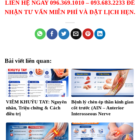
LIÊN HỆ NGAY 096.369.1010 – 093.683.2233 ĐỂ
NHẬN TƯ VẤN MIỄN PHÍ VÀ ĐẶT LỊCH HẸN.
Bài viết liên quan:
VIÊM KHUỶU TAY: Nguyên
Bệnh lý chèn ép thần kinh gian
nhân, Triệu chứng & Cách
cốt trước (AIN – Anterior
điều trị
Interosseous Nerve
Syndrome)