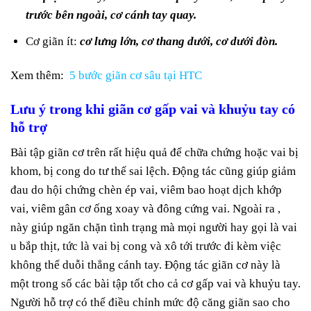
trước bên ngoài, cơ cánh tay quay.
Cơ giãn ít:
cơ lưng lớn, cơ thang dưới, cơ dưới đòn.
Xem thêm:
5 bước giãn cơ sâu tại HTC
Lưu ý trong khi giãn cơ gấp vai và khuỷu tay có
hỗ trợ
Bài tập giãn cơ trên rất hiệu quả để chữa chứng hoặc vai bị
khom, bị cong do tư thế sai lệch. Động tác cũng giúp giảm
đau do hội chứng chèn ép vai, viêm bao hoạt dịch khớp
vai, viêm gân cơ ống xoay và đông cứng vai. Ngoài ra ,
này giúp ngăn chặn tình trạng mà mọi người hay gọi là vai
u bắp thịt, tức là vai bị cong và xô tới trước đi kèm việc
không thể duỗi thẳng cánh tay. Động tác giãn cơ này là
một trong số các bài tập tốt cho cả cơ gấp vai và khuỷu tay.
Người hỗ trợ có thể điều chỉnh mức độ căng giãn sao cho