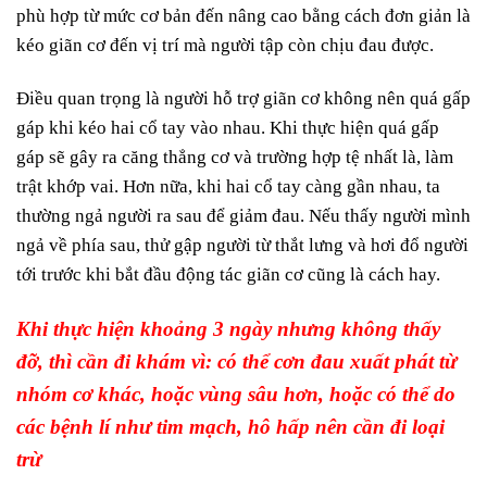
phù hợp từ mức cơ bản đến nâng cao bằng cách đơn giản là
kéo giãn cơ đến vị trí mà người tập còn chịu đau được.
Điều quan trọng là người hỗ trợ giãn cơ không nên quá gấp
gáp khi kéo hai cổ tay vào nhau. Khi thực hiện quá gấp
gáp sẽ gây ra căng thẳng cơ và trường hợp tệ nhất là, làm
trật khớp vai. Hơn nữa, khi hai cổ tay càng gần nhau, ta
thường ngả người ra sau để giảm đau. Nếu thấy người mình
ngả về phía sau, thử gập người từ thắt lưng và hơi đổ người
tới trước khi bắt đầu động tác giãn cơ cũng là cách hay.
Khi thực hiện khoảng 3 ngày nhưng không thấy
đỡ, thì cần đi khám vì: có thể cơn đau xuất phát từ
nhóm cơ khác, hoặc vùng sâu hơn, hoặc có thể do
các bệnh lí như tim mạch, hô hấp nên cần đi loại
trừ