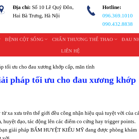
Địa chỉ:
Số 10 Lê Quý Đôn,
Hotline:
Hai Bà Trưng, Hà Nội
096.369.1010
090.432.8838
BỆNH CỘT SỐNG
CHẤN THƯƠNG THỂ THAO
ĐAU N
LIÊN HỆ
p tối ưu cho đau xương khớp cấp, mãn tính
ải pháp tối ưu cho đau xương khớp
từ xa xưa trên thế giới đều công nhận hiệu quả tuyệt vời của c
 huyệt đạo, tác động lên các điểm co cứng hay trigger points.
đến bạn giải pháp BẤM HUYỆT KIỂU MỸ đang được phòng khám
 vời.