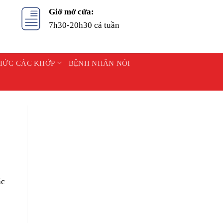
Giờ mở cửa:
7h30-20h30 cả tuần
HỨC CÁC KHỚP
BỆNH NHÂN NÓI
ác