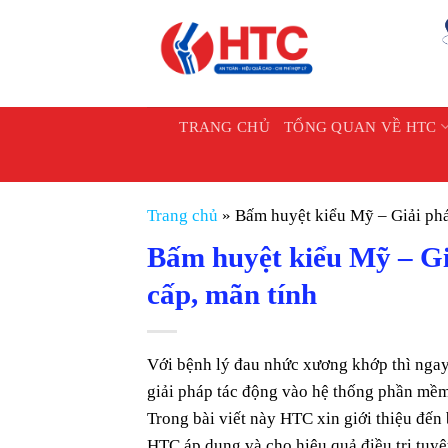
Chuyển
đến
nội
dung
TRANG CHỦ
TỔNG QUAN VỀ HTC
Trang chủ
»
Bấm huyệt kiểu Mỹ – Giải phá
Bấm huyệt kiểu Mỹ – Gi
cấp, mãn tính
Với bệnh lý đau nhức xương khớp thì ngay 
giải pháp tác động vào hệ thống phần mềm,
Trong bài viết này HTC xin giới thiệu 
HTC áp dụng và cho hiệu quả điều trị tuyệt