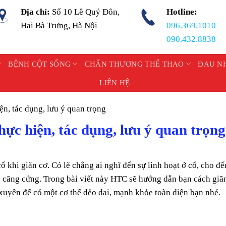
Địa chỉ:
Số 10 Lê Quý Đôn,
Hotline:
Hai Bà Trưng, Hà Nội
096.369.1010
090.432.8838
BỆNH CỘT SỐNG
CHẤN THƯƠNG THỂ THAO
ĐAU N
LIÊN HỆ
ện, tác dụng, lưu ý quan trọng
hực hiện, tác dụng, lưu ý quan trọng
 khi giãn cơ. Có lẽ chẳng ai nghĩ đến sự linh hoạt ở cổ, cho đế
bị căng cứng. Trong bài viết này HTC sẽ hướng dẫn bạn cách giã
xuyên để có một cơ thể dẻo dai, mạnh khỏe toàn diện bạn nhé.