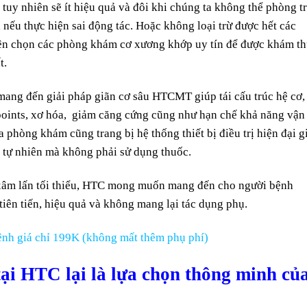
ợi tuy nhiên sẽ ít hiệu quả và đôi khi chúng ta không thể phòng t
nếu thực hiện sai động tác. Hoặc không loại trừ được hết các
nên chọn các phòng khám cơ xương khớp uy tín để được khám t
t.
g đến giải pháp giãn cơ sâu HTCMT giúp tái cấu trúc hệ cơ,
er points, xơ hóa, giảm căng cứng cũng như hạn chế khả năng vận
phòng khám cũng trang bị hệ thống thiết bị điều trị hiện đại g
i tự nhiên mà không phải sử dụng thuốc.
xâm lấn tối thiểu, HTC mong muốn mang đến cho người bệnh
tiên tiến, hiệu quả và không mang lại tác dụng phụ.
nh giá chỉ 199K (không mất thêm phụ phí)
tại HTC lại là lựa chọn thông minh củ