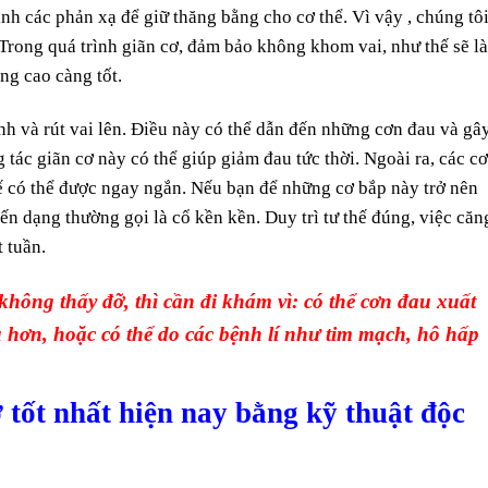
nh các phản xạ để giữ thăng bằng cho cơ thể. Vì vậy , chúng tô
 Trong quá trình giãn cơ, đảm bảo không khom vai, như thế sẽ l
ng cao càng tốt.
nh và rút vai lên. Điều này có thể dẫn đến những cơn đau và gâ
 tác giãn cơ này có thể giúp giảm đau tức thời. Ngoài ra, các cơ
thế có thể được ngay ngắn. Nếu bạn để những cơ bắp này trở nên
ến dạng thường gọi là cổ kền kền. Duy trì tư thế đúng, việc căn
 tuần.
hông thấy đỡ, thì cần đi khám vì: có thể cơn đau xuất
 hơn, hoặc có thể do các bệnh lí như tim mạch, hô hấp
tốt nhất hiện nay bằng kỹ thuật độc