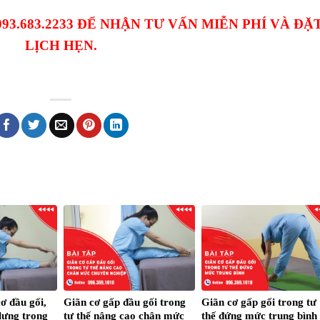
 093.683.2233 ĐỂ NHẬN TƯ VẤN MIỄN PHÍ VÀ ĐẶ
LỊCH HẸN.
cơ đầu gối,
Giãn cơ gấp đầu gối trong
Giãn cơ gấp gối trong tư
 lưng trong
tư thế nâng cao chân mức
thế đứng mức trung bình