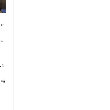
cơ
n,
, 1
 và