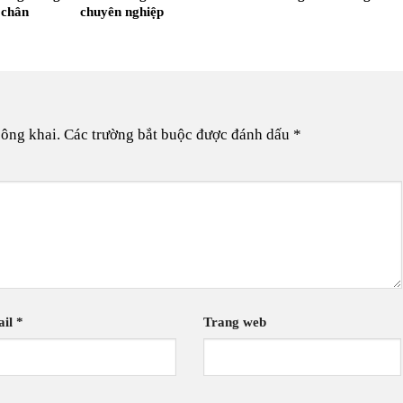
 chân
chuyên nghiệp
công khai.
Các trường bắt buộc được đánh dấu
*
ail
*
Trang web