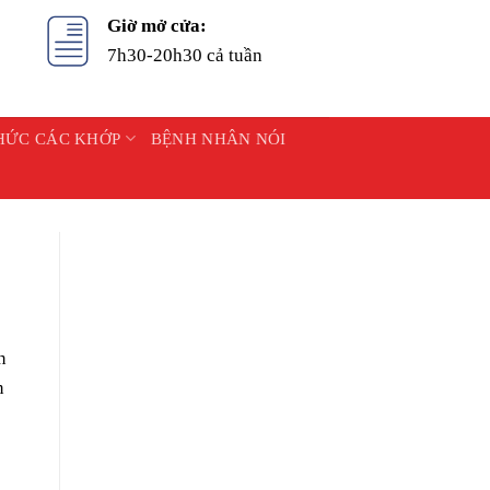
Giờ mở cửa:
7h30-20h30 cả tuần
HỨC CÁC KHỚP
BỆNH NHÂN NÓI
n
n