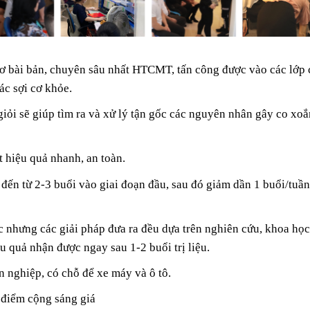
cơ bài bản, chuyên sâu nhất HTCMT, tấn công được vào các lớp 
ác sợi cơ khỏe.
giỏi sẽ giúp tìm ra và xử lý tận gốc các nguyên nhân gây co xoắ
t hiệu quả nhanh, an toàn.
n đến từ 2-3 buổi vào giai đoạn đầu, sau đó giảm dần 1 buổi/tuần
 nhưng các giải pháp đưa ra đều dựa trên nghiên cứu, khoa học
ểu quả nhận được ngay sau 1-2 buổi trị liệu.
n nghiệp, có chỗ để xe máy và ô tô.
 điểm cộng sáng giá