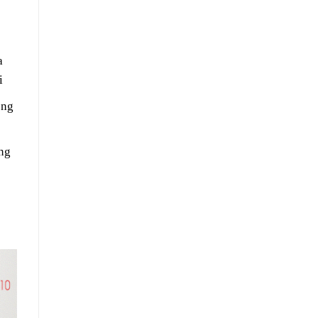
a
i
ộng
ong