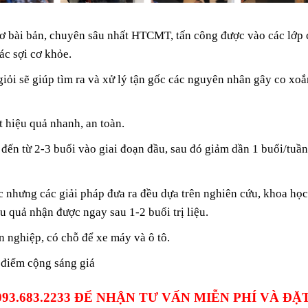
cơ bài bản, chuyên sâu nhất HTCMT, tấn công được vào các lớp 
ác sợi cơ khỏe.
giỏi sẽ giúp tìm ra và xử lý tận gốc các nguyên nhân gây co xoắ
t hiệu quả nhanh, an toàn.
n đến từ 2-3 buổi vào giai đoạn đầu, sau đó giảm dần 1 buổi/tuần
 nhưng các giải pháp đưa ra đều dựa trên nghiên cứu, khoa học
ểu quả nhận được ngay sau 1-2 buổi trị liệu.
n nghiệp, có chỗ để xe máy và ô tô.
 điểm cộng sáng giá
 093.683.2233 ĐỂ NHẬN TƯ VẤN MIỄN PHÍ VÀ ĐẶ