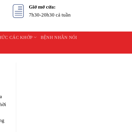
Giờ mở cửa:
7h30-20h30 cả tuần
HỨC CÁC KHỚP
BỆNH NHÂN NÓI
a
hời
ong