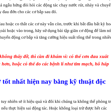
á ngẫu hứng đòi hỏi các động tác chạy nước rút, nhảy và chuy
y đau đớn cho các cơ bắp sau đó.
au hoặc co thắt các cơ này vẫn còn, trước khi bắt đầu bất kỳ ho
oài hoặc vào trong, hãy sử dụng bài tập giãn cơ động để làm n
huyển động cơ bắp và tăng cường hiệu suất tổng thể trong nhiề
hông thấy đỡ, thì cần đi khám vì: có thể cơn đau xuất
 hơn, hoặc có thể do các bệnh lí như tim mạch, hô hấp
tốt nhất hiện nay bằng kỹ thuật độc
ợi tuy nhiên sẽ ít hiệu quả và đôi khi chúng ta không thể phòng t
nếu thực hiện sai động tác. Hoặc không loại trừ được hết các