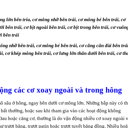
ng lớn bên tría, cơ mông nhỡ bên trái, cơ mông bé bên trái, cơ
i bên trái, cơ bịt ngoài bên trái, cơ bịt trong bên trái, cơ vuôn
i bên trái
ông nhỡ bên trái, cơ mông bé bên trái, cơ căng cân đùi bên trái
i, cơ khép mông bên trái, cơ lưng lớn thân dưới bên trái, cơ t
động các cơ xoay ngoài và trong hông
ô sâu ở hông, ngay bên dưới cơ mông lớn. Những bắp này có t
g bất thường, hoặc sau khi tham gia vào các hoạt động không
Đau hoặc căng cơ, thường là do vận động nhiều cơ xoay ngoài 
ư trượt băng, trượt patin hoặc trượt tuyết băng đồng. Nhiều hoặ