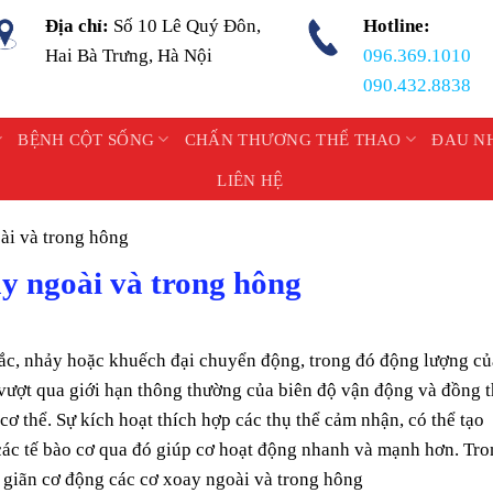
Địa chỉ:
Số 10 Lê Quý Đôn,
Hotline:
Hai Bà Trưng, Hà Nội
096.369.1010
090.432.8838
BỆNH CỘT SỐNG
CHẤN THƯƠNG THỂ THAO
ĐAU N
LIÊN HỆ
ài và trong hông
y ngoài và trong hông
lắc, nhảy hoặc khuếch đại chuyển động, trong đó động lượng củ
ượt qua giới hạn thông thường của biên độ vận động và đồng t
ơ thể. Sự kích hoạt thích hợp các thụ thể cảm nhận, có thể tạo
 các tế bào cơ qua đó giúp cơ hoạt động nhanh và mạnh hơn. Tr
 giãn cơ động các cơ xoay ngoài và trong hông