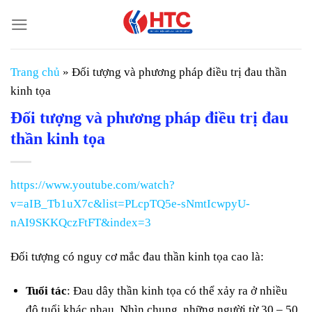
Chuyển
đến
nội
dung
Trang chủ
»
Đối tượng và phương pháp điều trị đau thần
kinh tọa
Đối tượng và phương pháp điều trị đau
thần kinh tọa
https://www.youtube.com/watch?
v=aIB_Tb1uX7c&list=PLcpTQ5e-sNmtIcwpyU-
nAI9SKKQczFtFT&index=3
Đối tượng có nguy cơ mắc đau thần kinh tọa cao là:
Tuổi tác
: Đau dây thần kinh tọa có thể xảy ra ở nhiều
độ tuổi khác nhau. Nhìn chung, những người từ 30 – 50