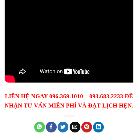
LIÊN HỆ NGAY 096.369.1010 – 093.683.2233 ĐỂ
NHẬN TƯ VẤN MIỄN PHÍ VÀ ĐẶT LỊCH HẸN.