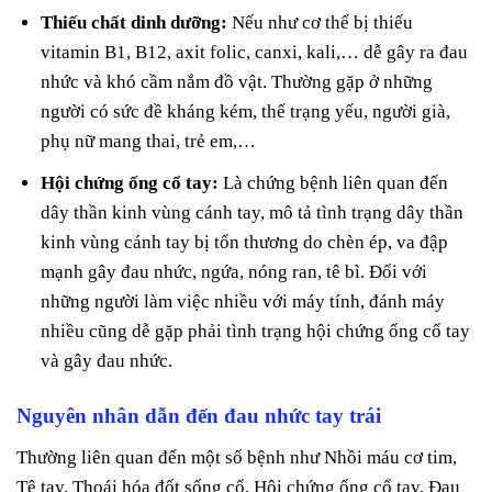
Thiếu chất dinh dưỡng:
Nếu như cơ thể bị thiếu
vitamin B1, B12, axit folic, canxi, kali,… dễ gây ra đau
nhức và khó cầm nắm đồ vật. Thường gặp ở những
người có sức đề kháng kém, thể trạng yếu, người già,
phụ nữ mang thai, trẻ em,…
Hội chứng ống cổ tay:
Là chứng bệnh liên quan đến
dây thần kinh vùng cánh tay, mô tả tình trạng dây thần
kinh vùng cánh tay bị tổn thương do chèn ép, va đập
mạnh gây đau nhức, ngứa, nóng ran, tê bì. Đối với
những người làm việc nhiều với máy tính, đánh máy
nhiều cũng dễ gặp phải tình trạng hội chứng ống cổ tay
và gây đau nhức.
Nguyên nhân dẫn đến đau nhức tay trái
Thường liên quan đến một số bệnh như Nhồi máu cơ tim,
Tê tay, Thoái hóa đốt sống cổ, Hội chứng ống cổ tay, Đau