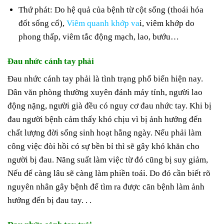
Thứ phát: Do hệ quả của bệnh từ cột sống (thoái hóa
đốt sống cổ),
Viêm quanh khớp va
i, viêm khớp do
phong thấp, viêm tắc động mạch, lao, bướu…
Đau nhức cánh tay phải
Đau nhức cánh tay phải là tình trạng phổ biến hiện nay.
Dân văn phòng thường xuyên đánh máy tính, người lao
động nặng, người già đều có nguy cơ đau nhức tay. Khi bị
đau người bệnh cảm thấy khó chịu vì bị ảnh hưởng đến
chất lượng đời sống sinh hoạt hằng ngày. Nếu phải làm
công việc đòi hồi có sự bền bỉ thì sẽ gây khó khăn cho
người bị đau. Năng suất làm việc từ đó cũng bị suy giảm,
Nếu để càng lâu sẽ càng làm phiền toái. Do đó cần biết rõ
nguyên nhân gây bệnh để tìm ra được căn bệnh làm ảnh
hưởng đến bị đau tay. . .