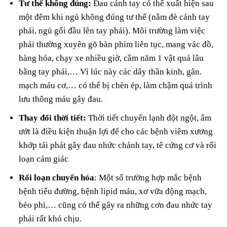
Tư thế không đúng:
Đau cánh tay có thể xuất hiện sau
một đêm khi ngủ không đúng tư thế (nằm đè cánh tay
phải, ngủ gối đầu lên tay phải). Môi trường làm việc
phải thường xuyên gõ bàn phím liên tục, mang vác đồ,
hàng hóa, chạy xe nhiều giờ, cầm năm 1 vật quá lâu
bằng tay phải,… Vì lúc này các dây thần kinh, gân.
mạch máu cơ,… có thể bị chèn ép, làm chậm quá trình
lưu thông máu gây đau.
Thay đổi thời tiết:
Thời tiết chuyển lạnh đột ngột, ẩm
ướt là điều kiện thuận lợi để cho các bệnh viêm xương
khớp tái phát gây đau nhức chánh tay, tê cứng cơ và rối
loạn cảm giác
Rối loạn chuyển hóa
: Một số trường hợp mắc bệnh
bệnh tiểu đường, bệnh lipid máu, xơ vữa động mạch,
béo phì,… cũng có thể gây ra những cơn đau nhức tay
phải rất khó chịu.