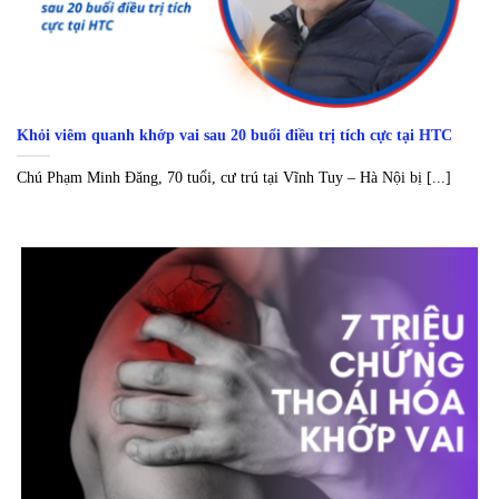
Khỏi viêm quanh khớp vai sau 20 buổi điều trị tích cực tại HTC
Chú Phạm Minh Đăng, 70 tuổi, cư trú tại Vĩnh Tuy – Hà Nội bị [...]