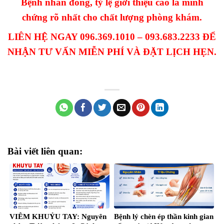
Bệnh nhân đông, tỷ lệ giới thiệu cao là minh
chứng rõ nhất cho chất lượng phòng khám.
LIÊN HỆ NGAY 096.369.1010 – 093.683.2233 ĐỂ
NHẬN TƯ VẤN MIỄN PHÍ VÀ ĐẶT LỊCH HẸN.
Bài viết liên quan:
VIÊM KHUỶU TAY: Nguyên
Bệnh lý chèn ép thần kinh gian