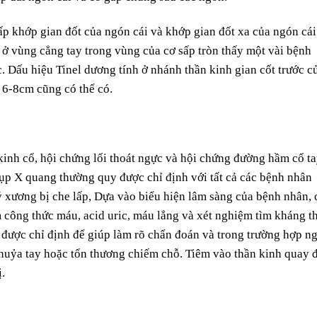
 khớp gian đốt của ngón cái và khớp gian đốt xa của ngón cái
ở vùng cẳng tay trong vùng của cơ sấp tròn thấy một vài bệnh
c. Dấu hiệu Tinel dương tính ở nhánh thần kinh gian cốt trước c
 6-8cm cũng có thể có.
 kinh cổ, hội chứng lối thoát ngực và hội chứng đường hầm cổ t
hụp X quang thường quy được chỉ định với tất cả các bệnh nhân
lý xương bị che lấp, Dựa vào biểu hiện lâm sàng của bệnh nhân, 
 công thức máu, acid uric, máu lắng và xét nghiệm tìm kháng t
được chỉ định để giúp làm rõ chẩn đoán và trong trường hợp n
khuỷa tay hoặc tổn thương chiếm chỗ. Tiêm vào thần kinh quay 
.