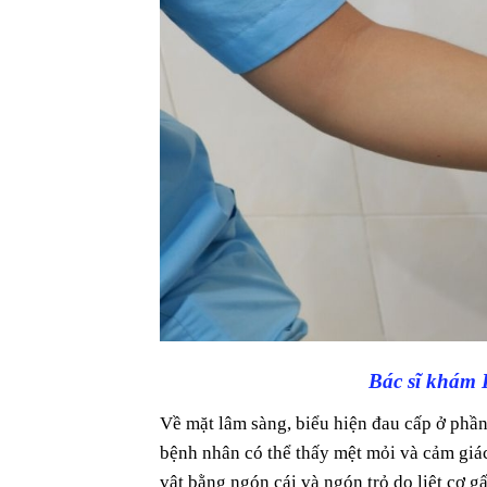
Bác sĩ khám 
Về mặt lâm sàng, biểu hiện đau cấp ở phần 
bệnh nhân có thể thấy mệt mỏi và cảm giác
vật bằng ngón cái và ngón trỏ do liệt cơ g