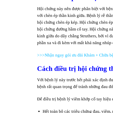
Hội chứng này nên được phân biệt với bệnh
với chèn ép thần kinh giữa. Bệnh lý rễ thầ
hội chứng chèn ép kép. Hội chứng chèn ép 
hội chứng đường hầm cổ tay. Hội chứng này
kinh giữa do dây chằng Struthers, bởi vì đ
phần xa và đi kèm với mất khả năng nhúp 
>>>Nhận ngay gói ưu đãi Khám + Chữa bệ
Cách điều trị hội chứng t
Với bệnh lý này trước hết phải xác định 
bệnh rất quan trọng để tránh những đau đớ
Để điều trị bệnh lý viêm khớp cổ tay hiệu q
Hết toàn bộ các triệu chứng đau, viêm,