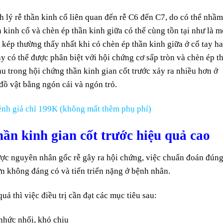
 lý rễ thần kinh cổ liên quan đến rễ C6 đến C7, do có thể nhầm
n kinh cổ và chèn ép thần kinh giữa có thể cùng tồn tại như là m
kép thường thấy nhất khi có chèn ép thần kinh giữa ở cổ tay h
 có thể được phân biệt với hội chứng cơ sấp tròn và chèn ép t
au trong hội chứng thần kinh gian cốt trước xảy ra nhiều hơn ở
đồ vật bằng ngón cái và ngón trỏ.
nh giá chỉ 199K (không mất thêm phụ phí)
hần kinh gian cốt trước hiệu quả cao
được nguyên nhân gốc rễ gây ra hội chứng, việc chuẩn đoán đún
n không đáng có và tiến triển nặng ở bệnh nhân.
uả thì việc điều trị cần đạt các mục tiêu sau:
 nhức nhối, khó chịu