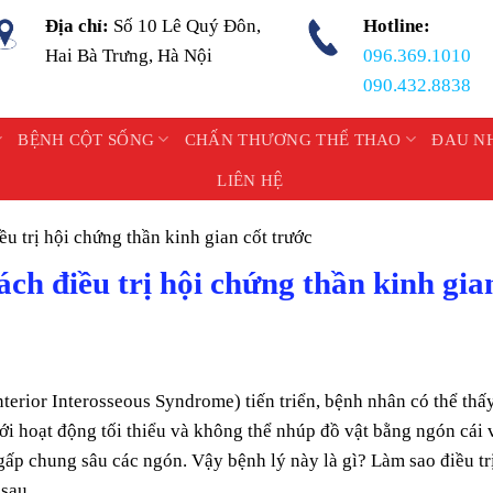
Địa chỉ:
Số 10 Lê Quý Đôn,
Hotline:
Hai Bà Trưng, Hà Nội
096.369.1010
090.432.8838
BỆNH CỘT SỐNG
CHẤN THƯƠNG THỂ THAO
ĐAU N
LIÊN HỆ
ều trị hội chứng thần kinh gian cốt trước
ách điều trị hội chứng thần kinh gia
terior Interosseous Syndrome) tiến triển, bệnh nhân có thể thấ
ới hoạt động tối thiểu và không thể nhúp đồ vật bằng ngón cái 
 gấp chung sâu các ngón. Vậy bệnh lý này là gì? Làm sao điều tr
 sau