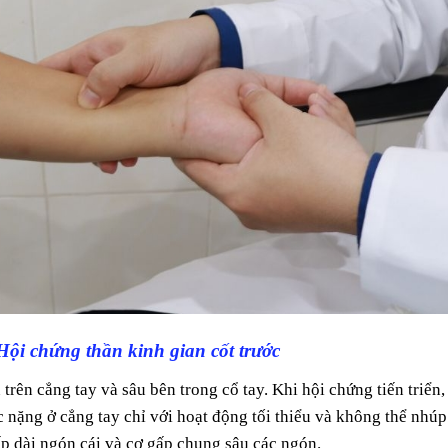
Hội chứng thần kinh gian cốt trước
trên cẳng tay và sâu bên trong cổ tay. Khi hội chứng tiến triển,
 nặng ở cẳng tay chỉ với hoạt động tối thiểu và không thể nhúp
ấp dài ngón cái và cơ gấp chung sâu các ngón.