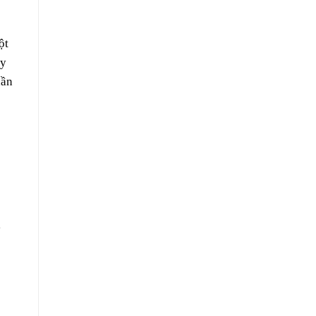
ột
ay
hần
g