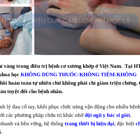
ỉ vàng trong điều trị bệnh cơ xương khớp ở Việt Nam. Tại 
 khoa học
KHÔNG DÙNG THUỐC-KHÔNG TIÊM-KHÔNG
c hồi hoàn toàn tự nhiên chứ không phải chỉ giảm triệu chứng.
oàn tuyệt đối cho bệnh nhân.
nh lý đau cổ tay, khôi phục chức năng vận động cho nhiều bện
với các phương pháp chữa trị khác nhờ
đội ngũ y bác sĩ giỏi
,
 nhanh và bền vững, hệ thống
trang thiết bị hiện đại
, đặc biệt
c
á.