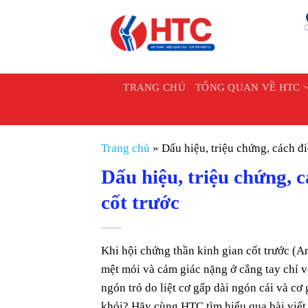
Chuyển
đến
nội
dung
TRANG CHỦ
TỔNG QUAN VỀ HTC
Trang chủ
»
Dấu hiệu, triệu chứng, cách đi
Dấu hiệu, triệu chứng, c
cốt trước
Khi hội chứng thần kinh gian cốt trước (An
mệt mỏi và cảm giác nặng ở cẳng tay chỉ v
ngón trỏ do liệt cơ gấp dài ngón cái và cơ
khỏi? Hãy cùng HTC tìm hiểu qua bài viết