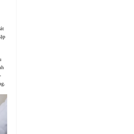
át
lặp
u
nh
-
ng.