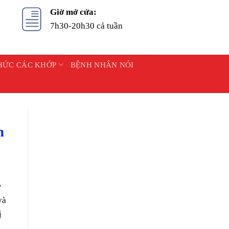
Giờ mở cửa:
7h30-20h30 cả tuần
HỨC CÁC KHỚP
BỆNH NHÂN NÓI
n
y
và
ị