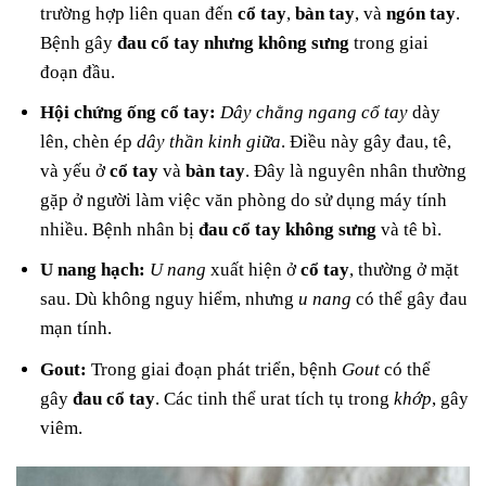
trường hợp liên quan đến
cổ tay
,
bàn tay
, và
ngón tay
.
Bệnh gây
đau cổ tay nhưng không sưng
trong giai
đoạn đầu.
Hội chứng ống cổ tay:
Dây chằng ngang cổ tay
dày
lên, chèn ép
dây thần kinh giữa
. Điều này gây đau, tê,
và yếu ở
cổ tay
và
bàn tay
. Đây là nguyên nhân thường
gặp ở người làm việc văn phòng do sử dụng máy tính
nhiều. Bệnh nhân bị
đau cổ tay không sưng
và tê bì.
U nang hạch:
U nang
xuất hiện ở
cổ tay
, thường ở mặt
sau. Dù không nguy hiểm, nhưng
u nang
có thể gây đau
mạn tính.
Gout:
Trong giai đoạn phát triển, bệnh
Gout
có thể
gây
đau cổ tay
. Các tinh thể urat tích tụ trong
khớp
, gây
viêm.