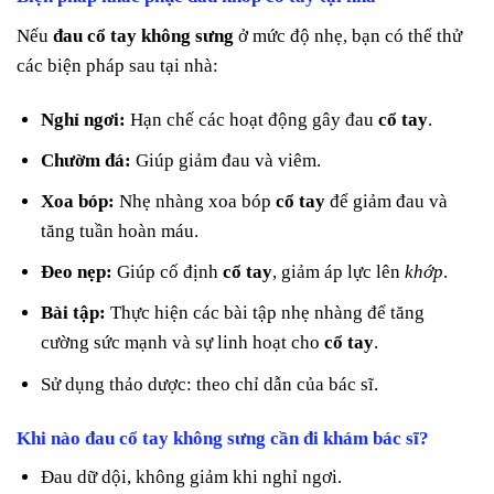
Nếu
đau cổ tay không sưng
ở mức độ nhẹ, bạn có thể thử
các biện pháp sau tại nhà:
Nghỉ ngơi:
Hạn chế các hoạt động gây đau
cổ tay
.
Chườm đá:
Giúp giảm đau và viêm.
Xoa bóp:
Nhẹ nhàng xoa bóp
cổ tay
để giảm đau và
tăng tuần hoàn máu.
Đeo nẹp:
Giúp cố định
cổ tay
, giảm áp lực lên
khớp
.
Bài tập:
Thực hiện các bài tập nhẹ nhàng để tăng
cường sức mạnh và sự linh hoạt cho
cổ tay
.
Sử dụng thảo dược: theo chỉ dẫn của bác sĩ.
Khi nào đau cổ tay không sưng cần đi khám bác sĩ?
Đau dữ dội, không giảm khi nghỉ ngơi.