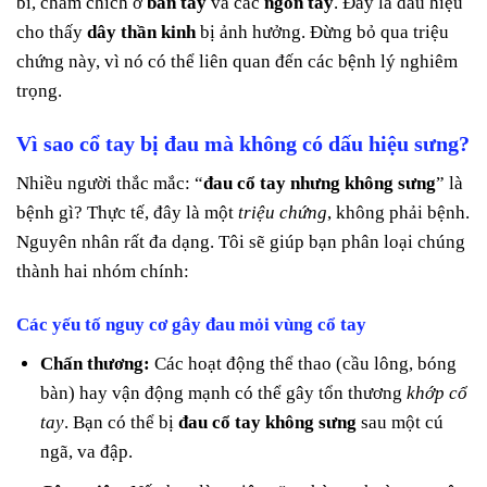
bì, châm chích ở
bàn tay
và các
ngón tay
. Đây là dấu hiệu
cho thấy
dây thần kinh
bị ảnh hưởng. Đừng bỏ qua triệu
chứng này, vì nó có thể liên quan đến các bệnh lý nghiêm
trọng.
Vì sao cổ tay bị đau mà không có dấu hiệu sưng?
Nhiều người thắc mắc: “
đau cổ tay nhưng không sưng
” là
bệnh gì? Thực tế, đây là một
triệu chứng
, không phải bệnh.
Nguyên nhân rất đa dạng. Tôi sẽ giúp bạn phân loại chúng
thành hai nhóm chính:
Các yếu tố nguy cơ gây đau mỏi vùng cổ tay
Chấn thương:
Các hoạt động thể thao (cầu lông, bóng
bàn) hay vận động mạnh có thể gây tổn thương
khớp cổ
tay
. Bạn có thể bị
đau cổ tay không sưng
sau một cú
ngã, va đập.