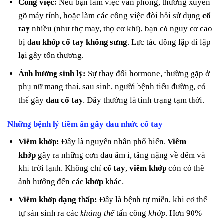
Công việc:
Nếu bạn làm việc văn phòng, thường xuyên
gõ máy tính, hoặc làm các công việc đòi hỏi sử dụng
cổ
tay
nhiều (như thợ may, thợ cơ khí), bạn có nguy cơ cao
bị
đau khớp cổ tay không sưng
. Lực tác động lặp đi lặp
lại gây tổn thương.
Ảnh hưởng sinh lý:
Sự thay đổi hormone, thường gặp ở
phụ nữ mang thai, sau sinh, người bệnh tiểu đường, có
thể gây
đau cổ tay
. Đây thường là tình trạng tạm thời.
Những bệnh lý tiềm ẩn gây đau nhức cổ tay
Viêm khớp:
Đây là nguyên nhân phổ biến.
Viêm
khớp
gây ra những cơn đau âm ỉ, tăng nặng về đêm và
khi trời lạnh. Không chỉ
cổ tay
,
viêm khớp
còn có thể
ảnh hưởng đến các
khớp
khác.
Viêm khớp dạng thấp:
Đây là bệnh tự miễn, khi cơ thể
tự sản sinh ra các
kháng thể
tấn công
khớp
. Hơn 90%