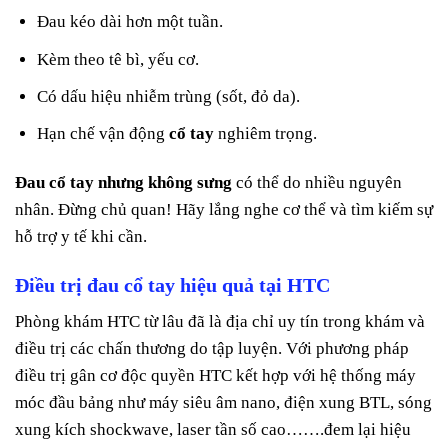
Đau kéo dài hơn một tuần.
Kèm theo tê bì, yếu cơ.
Có dấu hiệu nhiễm trùng (sốt, đỏ da).
Hạn chế vận động
cổ tay
nghiêm trọng.
Đau cổ tay nhưng không sưng
có thể do nhiều nguyên
nhân. Đừng chủ quan! Hãy lắng nghe cơ thể và tìm kiếm sự
hỗ trợ y tế khi cần.
Điều trị đau cổ tay hiệu quả tại HTC
Phòng khám HTC từ lâu đã là địa chỉ uy tín trong khám và
điều trị các chấn thương do tập luyện. Với phương pháp
điều trị gân cơ độc quyền HTC kết hợp với hệ thống máy
móc đầu bảng như máy siêu âm nano, điện xung BTL, sóng
xung kích shockwave, laser tần số cao…….đem lại hiệu