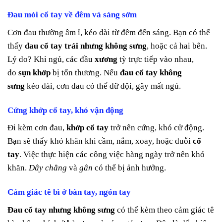
Đau mỏi cổ tay về đêm và sáng sớm
Cơn đau thường âm ỉ, kéo dài từ đêm đến sáng. Bạn có thể
thấy
đau cổ tay trái nhưng không sưng
, hoặc cả hai bên.
Lý do? Khi ngủ, các đầu
xương
tỳ trực tiếp vào nhau,
do
sụn khớp
bị tổn thương. Nếu
đau cổ tay không
sưng
kéo dài, cơn đau có thể dữ dội, gây mất ngủ.
Cứng khớp cổ tay, khó vận động
Đi kèm cơn đau,
khớp cổ tay
trở nên cứng, khó cử động.
Bạn sẽ thấy khó khăn khi cầm, nắm, xoay, hoặc duỗi
cổ
tay
. Việc thực hiện các công việc hàng ngày trở nên khó
khăn.
Dây chằng
và
gân
có thể bị ảnh hưởng.
Cảm giác tê bì ở bàn tay, ngón tay
Đau cổ tay nhưng không sưng
có thể kèm theo cảm giác tê